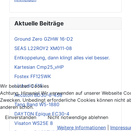
Aktuelle Beiträge
Ground Zero GZHW 16-D2
SEAS L22ROY2 XM011-08
Entkoppelung, dann klingt alles viel besser.
Kartesian Cmp25_vHP
Fostex FF125WK
Lii Audio F15
Wir benutzen Cookies
Achtung, Hinweis! Wir verwenden auf unserer Webseite Coo
Accuton BD30-6-458
Zwecken. Unbedingt erforderliche Cookies können nicht ab
Tang Band W5-1880
anderen schon.
DAYTON Epique EC30-4
Einverstanden
Nicht notwendige ablehnen
Visaton WS25E 8
Weitere Informationen
|
Impress