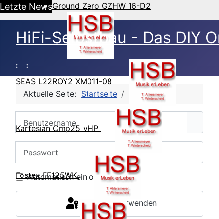
Ground Zero GZHW 16-D2
Letzte News
HiFi-Selbstbau - Das DIY O
SEAS L22ROY2 XM011-08
Aktuelle Seite:
Startseite
CB Login
Benutzername
Kartesian Cmp25_vHP
Passwort
Passw
Fostex FF125WK
Automatisch einloggen
Passkey verwenden