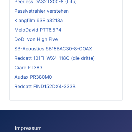
Peerless DA32TX00-8 (Lifu)
Passivstrahler verstehen
Klangfilm 6SEla3213a
MeloDavid PTT6.5P4
DoDi von High Five
SB-Acoustics SB15BAC30-8-COAX
Redcatt 101FHWX4-118C (die dritte)
Ciare PT383
Audax PR380M0
Redcatt FIND152DX4-333B
Impressum