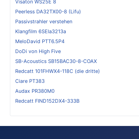
Visaton WS25E 8
Peerless DA32TX00-8 (Lifu)
Passivstrahler verstehen
Klangfilm 6SEla3213a
MeloDavid PTT6.5P4
DoDi von High Five
SB-Acoustics SB15BAC30-8-COAX
Redcatt 101FHWX4-118C (die dritte)
Ciare PT383
Audax PR380M0
Redcatt FIND152DX4-333B