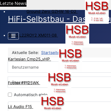
Letzte News
Ground Zero GZHW 16-D2
HiFi-Selbstbau - Das DIY O
SEAS L22ROY2 XM011-08
Aktuelle Seite:
Startseite
CB Login
Kartesian Cmp25_vHP
Benutzername
Passwort
Fostex FF125WK
Automatisch einloggen
Lii Audio F15