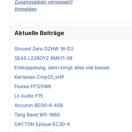
Zugangsdaten vergessen?
Anmelden
Aktuelle Beiträge
Ground Zero GZHW 16-D2
SEAS L22ROY2 XM011-08
Entkoppelung, dann klingt alles viel besser.
Kartesian Cmp25_vHP
Fostex FF125WK
Lii Audio F15
Accuton BD30-6-458
Tang Band W5-1880
DAYTON Epique EC30-4