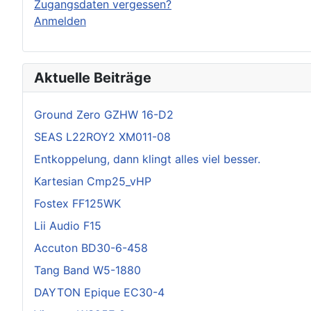
Zugangsdaten vergessen?
Anmelden
Aktuelle Beiträge
Ground Zero GZHW 16-D2
SEAS L22ROY2 XM011-08
Entkoppelung, dann klingt alles viel besser.
Kartesian Cmp25_vHP
Fostex FF125WK
Lii Audio F15
Accuton BD30-6-458
Tang Band W5-1880
DAYTON Epique EC30-4