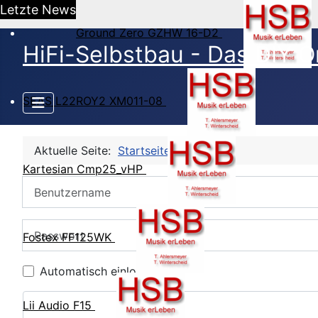
Letzte News
Ground Zero GZHW 16-D2
HiFi-Selbstbau - Das DIY O
SEAS L22ROY2 XM011-08
Aktuelle Seite:
Startseite
CB Login
Kartesian Cmp25_vHP
Benutzername
Passwort
Fostex FF125WK
Automatisch einloggen
Lii Audio F15