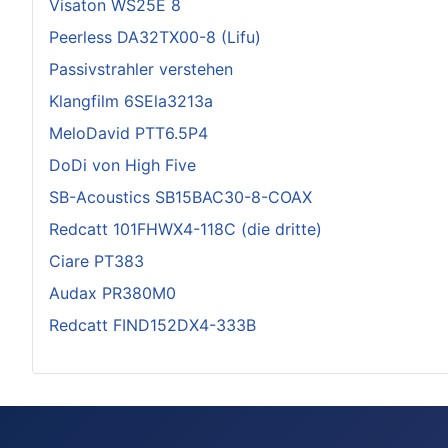
Visaton WS25E 8
Peerless DA32TX00-8 (Lifu)
Passivstrahler verstehen
Klangfilm 6SEla3213a
MeloDavid PTT6.5P4
DoDi von High Five
SB-Acoustics SB15BAC30-8-COAX
Redcatt 101FHWX4-118C (die dritte)
Ciare PT383
Audax PR380M0
Redcatt FIND152DX4-333B