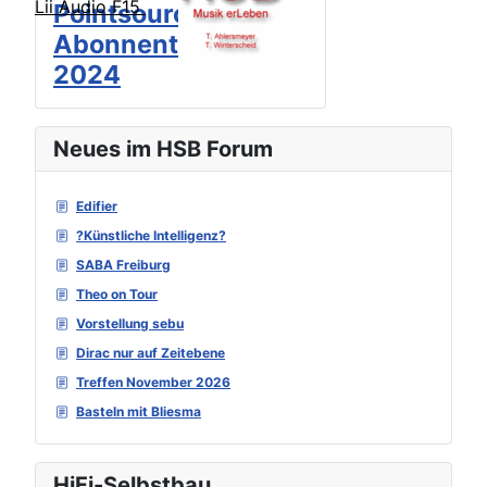
Lii Audio F15
Pointsource
Abonnenten-Treff
2024
Neues im HSB Forum
Edifier
?Künstliche Intelligenz?
SABA Freiburg
Theo on Tour
Vorstellung sebu
Dirac nur auf Zeitebene
Treffen November 2026
Basteln mit Bliesma
HiFi-Selbstbau