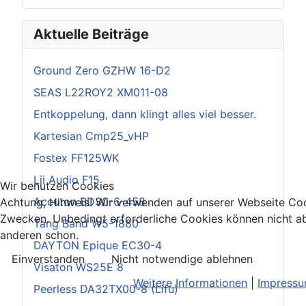
Aktuelle Beiträge
Ground Zero GZHW 16-D2
SEAS L22ROY2 XM011-08
Entkoppelung, dann klingt alles viel besser.
Kartesian Cmp25_vHP
Fostex FF125WK
Lii Audio F15
Wir benutzen Cookies
Accuton BD30-6-458
Achtung, Hinweis! Wir verwenden auf unserer Webseite Coo
Zwecken. Unbedingt erforderliche Cookies können nicht ab
Tang Band W5-1880
anderen schon.
DAYTON Epique EC30-4
Einverstanden
Nicht notwendige ablehnen
Visaton WS25E 8
Weitere Informationen
|
Impress
Peerless DA32TX00-8 (Lifu)