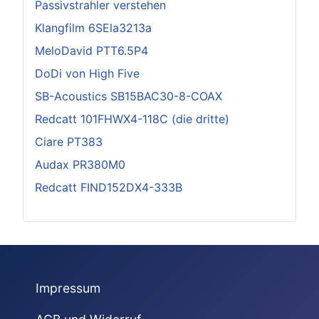
Passivstrahler verstehen
Klangfilm 6SEla3213a
MeloDavid PTT6.5P4
DoDi von High Five
SB-Acoustics SB15BAC30-8-COAX
Redcatt 101FHWX4-118C (die dritte)
Ciare PT383
Audax PR380M0
Redcatt FIND152DX4-333B
Impressum