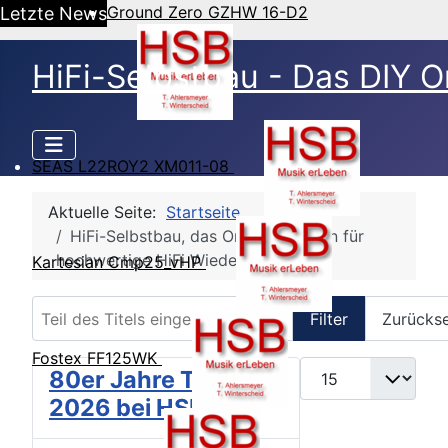
Ground Zero GZHW 16-D2
Letzte News
HiFi-Selbstbau - Das DIY O
SEAS L22ROY2 XM011-08
Aktuelle Seite:
Startseite
HiFi-Selbstbau, das Online Magazin für
hochwertige HiFi Wiedergabe
Kartesian Cmp25_vHP
Teil des Titels eingeben
Filter
Zurücks
Fostex FF125WK
Anzeige #
80er Jahre Treffen
2026 bei HSB