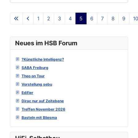
1
2
3
4
5
6
7
8
9
1
Seite 5 von 129
Neues im HSB Forum
?Künstliche Intelligenz?
SABA Freiburg
Theo on Tour
Vorstellung sebu
Edifier
Dirac nur auf Zeitebene
Treffen November 2026
Basteln mit Bliesma