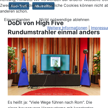
Zwecken. Unbedingt erforderliche Cookies können nicht ab
Abo-Treff
Abotreffen
anderen schon.
Einverstanden
Nicht notwendige ablehnen
DoDi von High Five
Weitere Informationen
|
Impress
Rundumstrahler einmal anders
Es heißt ja: "Viele Wege führen nach Rom". Die
einen bevorzugen Hornsysteme mit konstanter,