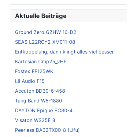
Aktuelle Beiträge
Ground Zero GZHW 16-D2
SEAS L22ROY2 XM011-08
Entkoppelung, dann klingt alles viel besser.
Kartesian Cmp25_vHP
Fostex FF125WK
Lii Audio F15
Accuton BD30-6-458
Tang Band W5-1880
DAYTON Epique EC30-4
Visaton WS25E 8
Peerless DA32TX00-8 (Lifu)