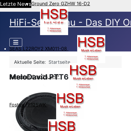
Ground Zero GZHW 16-D2
Letzte News
HiFi-Selbstbau - Das DIY O
SEAS L22ROY2 XM011-08
Aktuelle Seite:
Startseite
MeloDavid PTT6.5P4
Kartesian Cmp25_vHP
Fostex FF125WK