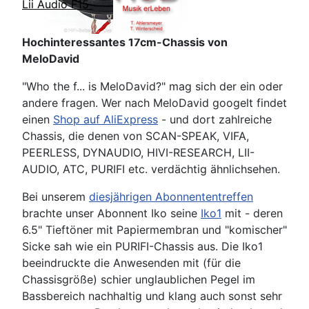
Lii Audio F15
Hochinteressantes 17cm-Chassis von
MeloDavid
"Who the f... is MeloDavid?" mag sich der ein oder
andere fragen. Wer nach MeloDavid googelt findet
einen
Shop auf AliExpress
- und dort zahlreiche
Chassis, die denen von SCAN-SPEAK, VIFA,
PEERLESS, DYNAUDIO, HIVI-RESEARCH, LII-
AUDIO, ATC, PURIFI etc. verdächtig ähnlichsehen.
Bei unserem
diesjährigen Abonnententreffen
brachte unser Abonnent Iko seine
Iko1
mit - deren
6.5" Tieftöner mit Papiermembran und "komischer"
Sicke sah wie ein PURIFI-Chassis aus. Die Iko1
beeindruckte die Anwesenden mit (für die
Chassisgröße) schier unglaublichen Pegel im
Bassbereich nachhaltig und klang auch sonst sehr