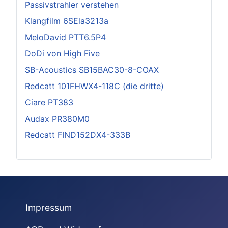
Passivstrahler verstehen
Klangfilm 6SEla3213a
MeloDavid PTT6.5P4
DoDi von High Five
SB-Acoustics SB15BAC30-8-COAX
Redcatt 101FHWX4-118C (die dritte)
Ciare PT383
Audax PR380M0
Redcatt FIND152DX4-333B
Impressum