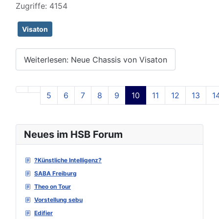
Zugriffe: 4154
Visaton
Weiterlesen: Neue Chassis von Visaton
5
6
7
8
9
10
11
12
13
1
Seite 10 von 129
Neues im HSB Forum
?Künstliche Intelligenz?
SABA Freiburg
Theo on Tour
Vorstellung sebu
Edifier