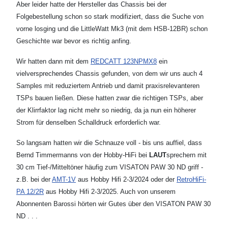
Aber leider hatte der Hersteller das Chassis bei der
Folgebestellung schon so stark modifiziert, dass die Suche von
vorne losging und die LittleWatt Mk3 (mit dem HSB-12BR) schon
Geschichte war bevor es richtig anfing.
Wir hatten dann mit dem
REDCATT 123NPMX8
ein
vielversprechendes Chassis gefunden, von dem wir uns auch 4
Samples mit reduziertem Antrieb und damit praxisrelevanteren
TSPs bauen ließen. Diese hatten zwar die richtigen TSPs, aber
der Klirrfaktor lag nicht mehr so niedrig, da ja nun ein höherer
Strom für denselben Schalldruck erforderlich war.
So langsam hatten wir die Schnauze voll - bis uns auffiel, dass
Bernd Timmermanns von der Hobby-HiFi bei
LAUT
sprechern mit
30 cm Tief-/Mitteltöner häufig zum VISATON PAW 30 ND griff -
z.B. bei der
AMT-1V
aus Hobby Hifi 2-3/2024 oder der
RetroHiFi-
PA 12/2R
aus Hobby Hifi 2-3/2025. Auch von unserem
Abonnenten Barossi hörten wir Gutes über den VISATON PAW 30
ND . . .