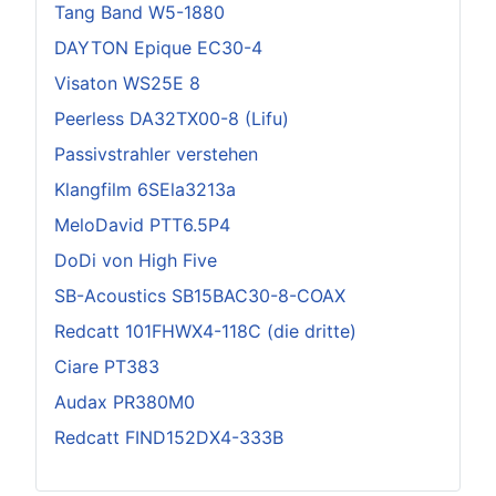
Tang Band W5-1880
DAYTON Epique EC30-4
Visaton WS25E 8
Peerless DA32TX00-8 (Lifu)
Passivstrahler verstehen
Klangfilm 6SEla3213a
MeloDavid PTT6.5P4
DoDi von High Five
SB-Acoustics SB15BAC30-8-COAX
Redcatt 101FHWX4-118C (die dritte)
Ciare PT383
Audax PR380M0
Redcatt FIND152DX4-333B