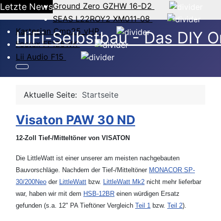
Ground Zero GZHW 16-D2
Letzte News
SEAS L22ROY2 XM011-08
Kartesian Cmp25_vHP
HiFi-Selbstbau - Das DIY O
Fostex FF125WK
Lii Audio F15
Aktuelle Seite:
Startseite
Visaton PAW 30 ND
12-Zoll Tief-/Mitteltöner von VISATON
Die LittleWatt ist einer unserer am meisten nachgebauten
Bauvorschläge. Nachdem der Tief-/Mitteltöner
MONACOR SP-
30/200Neo
der
LittleWatt
bzw.
LittleWatt Mk2
nicht mehr lieferbar
war, haben wir mit dem
HSB-12BR
einen würdigen Ersatz
gefunden (s.a. 12" PA Tieftöner Vergleich
Teil 1
bzw.
Teil 2
).