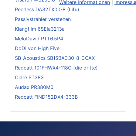
Weitere Informationen
|
Impress
Peerless DA32TX00-8 (Lifu)
Passivstrahler verstehen
Klangfilm 6SEla3213a
MeloDavid PTT6.5P4
DoDi von High Five
SB-Acoustics SB15BAC30-8-COAX
Redcatt 101FHWX4-118C (die dritte)
Ciare PT383
Audax PR380M0
Redcatt FIND152DX4-333B