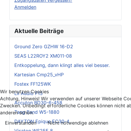
Anmelden
Aktuelle Beiträge
Ground Zero GZHW 16-D2
SEAS L22ROY2 XM011-08
Entkoppelung, dann klingt alles viel besser.
Kartesian Cmp25_vHP
Fostex FF125WK
Wir benutzen Cookies
Lii Audio F15
Achtung, Hinweis! Wir verwenden auf unserer Webseite Coo
Accuton BD30-6-458
Zwecken. Unbedingt erforderliche Cookies können nicht ab
Tang Band W5-1880
anderen schon.
DAYTON Epique EC30-4
Einverstanden
Nicht notwendige ablehnen
Visaton WS25E 8