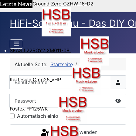
Ground Zero GZHW 16-D2
Letzte News
HiFi-Selbstbau - Das DIY O
SEAS L22ROY2 XM011-08
Aktuelle Seite:
Startseite
CB Login
Benutzername
Kartesian Cmp25_vHP
Passwort
Passwor
Fostex FF125WK
Automatisch einloggen
Passkey verwenden