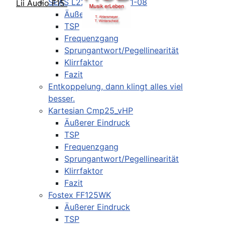
SEAS L22ROY2 XM011-08
Lii Audio F15
Äußerer Eindruck
TSP
Frequenzgang
Sprungantwort/Pegellinearität
Klirrfaktor
Fazit
Entkoppelung, dann klingt alles viel
besser.
Kartesian Cmp25_vHP
Äußerer Eindruck
TSP
Frequenzgang
Sprungantwort/Pegellinearität
Klirrfaktor
Fazit
Fostex FF125WK
Äußerer Eindruck
TSP