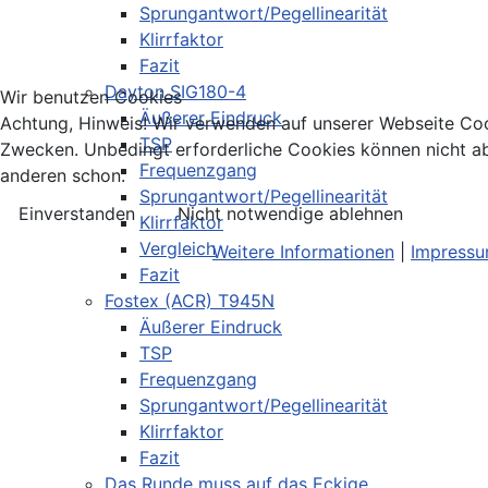
Sprungantwort/Pegellinearität
Klirrfaktor
Fazit
Dayton SIG180-4
Wir benutzen Cookies
Äußerer Eindruck
Achtung, Hinweis! Wir verwenden auf unserer Webseite Coo
TSP
Zwecken. Unbedingt erforderliche Cookies können nicht ab
Frequenzgang
anderen schon.
Sprungantwort/Pegellinearität
Einverstanden
Nicht notwendige ablehnen
Klirrfaktor
Vergleich
Weitere Informationen
|
Impress
Fazit
Fostex (ACR) T945N
Äußerer Eindruck
TSP
Frequenzgang
Sprungantwort/Pegellinearität
Klirrfaktor
Fazit
Das Runde muss auf das Eckige