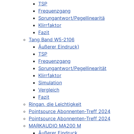
TSP
Frequenzgang
Sprungantwort/Pegellinearitä
Klirrfaktor
Fazit
Tang Band W5-2106
Äußerer Eindruck}
TSP
Frequenzgang
Sprungantwort/Pegellinearität
Klirrfaktor
Simulation
Vergleich
Fazit
Ringan, die Leichtigkeit
Pointsource Abonnenten-Treff 2024
Pointsource Abonnenten-Treff 2024
MARKAUDIO MA200 M
Äußerer Eindruck