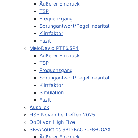
Äußerer Eindruck
TSP
Frequenzgang
Sprungantwort/Pegellinearität
Klirrfaktor
Fazit
MeloDavid PTT6.5P4
Äußerer Eindruck
TSP
Frequenzgang
Sprungantwort/Pegellinearität
Klirrfaktor
Simulation
Fazit
Ausblick
HSB Novembertreffen 2025
DoDi von High Five
SB-Acoustics SB15BAC30-8-COAX
Äußerer Eindruck