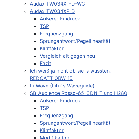
Audax TW034XP-D-WG
Audax TW034XP-D
Äußerer Eindruck
TSP
Frequenzgang
Sprungantwort/Pegellinearität
Klirrfaktor
Vergleich alt gegen neu
Fazit
Ich weiß ja nicht ob sie´s wussten:
REDCATT OBW 15
Li-Wave (Lifu´s Waveguide)
SB-Audience Rosso-65-CDN-T und H280
Äußerer Eindruck
TSP
Frequenzgang
Sprungantwort/Pegellinearität
Klirrfaktor
Modifikation