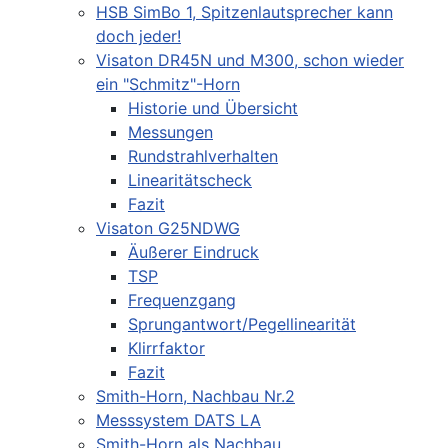
HSB SimBo 1, Spitzenlautsprecher kann
doch jeder!
Visaton DR45N und M300, schon wieder
ein "Schmitz"-Horn
Historie und Übersicht
Messungen
Rundstrahlverhalten
Linearitätscheck
Fazit
Visaton G25NDWG
Äußerer Eindruck
TSP
Frequenzgang
Sprungantwort/Pegellinearität
Klirrfaktor
Fazit
Smith-Horn, Nachbau Nr.2
Messsystem DATS LA
Smith-Horn als Nachbau