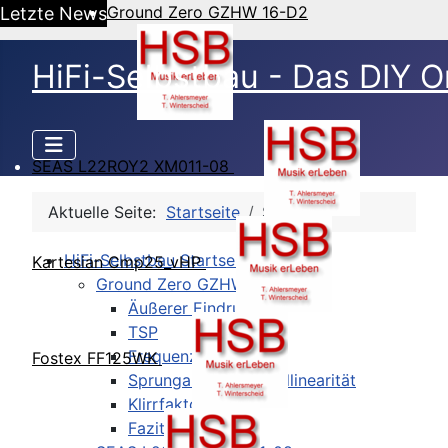
Ground Zero GZHW 16-D2
Letzte News
HiFi-Selbstbau - Das DIY O
SEAS L22ROY2 XM011-08
Aktuelle Seite:
Startseite
Sitemap
HiFi-Selbstbau Startseite
Kartesian Cmp25_vHP
Ground Zero GZHW 16-D2
Äußerer Eindruck
TSP
Frequenzgang
Fostex FF125WK
Sprungantwort/Pegellinearität
Klirrfaktor
Fazit