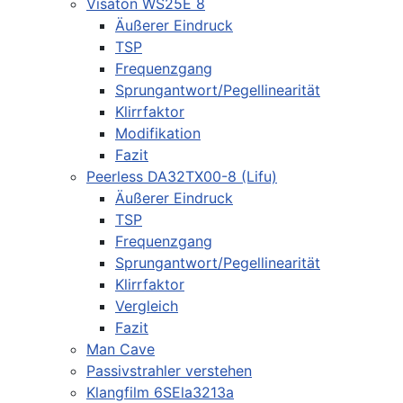
Visaton WS25E 8
Äußerer Eindruck
TSP
Frequenzgang
Sprungantwort/Pegellinearität
Klirrfaktor
Modifikation
Fazit
Peerless DA32TX00-8 (Lifu)
Äußerer Eindruck
TSP
Frequenzgang
Sprungantwort/Pegellinearität
Klirrfaktor
Vergleich
Fazit
Man Cave
Passivstrahler verstehen
Klangfilm 6SEla3213a