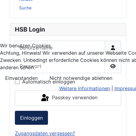
Suche
HSB Login
Benutzername
Wir benutzen Cookies
Achtung, Hinweis! Wir verwenden auf unserer Webseite Coo
Zwecken. Unbedingt erforderliche Cookies können nicht ab
Passwort
anderen schon.
Passwort 
Einverstanden
Nicht notwendige ablehnen
Automatisch einloggen
Weitere Informationen
|
Impress
Passkey verwenden
Einloggen
Zugangsdaten vergessen?