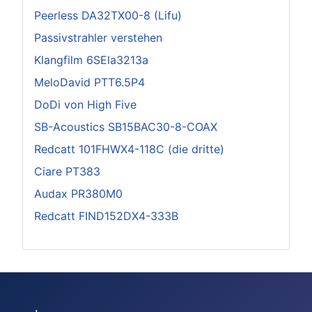
Peerless DA32TX00-8 (Lifu)
Passivstrahler verstehen
Klangfilm 6SEla3213a
MeloDavid PTT6.5P4
DoDi von High Five
SB-Acoustics SB15BAC30-8-COAX
Redcatt 101FHWX4-118C (die dritte)
Ciare PT383
Audax PR380M0
Redcatt FIND152DX4-333B