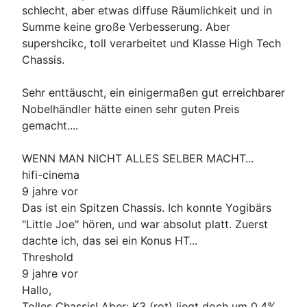
schlecht, aber etwas diffuse Räumlichkeit und in
Summe keine große Verbesserung. Aber
supershcikc, toll verarbeitet und Klasse High Tech
Chassis.
Sehr enttäuscht, ein einigermaßen gut erreichbarer
Nobelhändler hätte einen sehr guten Preis
gemacht....
WENN MAN NICHT ALLES SELBER MACHT...
hifi-cinema
9 jahre vor
Das ist ein Spitzen Chassis. Ich konnte Yogibärs
"Little Joe" hören, und war absolut platt. Zuerst
dachte ich, das sei ein Konus HT...
Threshold
9 jahre vor
Hallo,
Tolles Chassis! Aber: K3 (rot) liegt doch um 0,4%