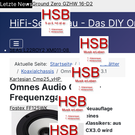
Ground Zero GZHW 16-D2
Letzte News
HiFi-Selbstbau - Das DIY O
SEAS L22ROY2 XM011-08
Aktuelle Seite:
Startseite
HSB-Datenblätter
Koaxialchassis
Omnes Audio CX 3.1
Kartesian Cmp25_vHP
Omnes Audio CX 3.1 -
Frequenzgang
Fostex FF125WK
Neuauflage
eines
Klassikers: aus
CX3.0 wird