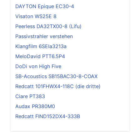
DAYTON Epique EC30-4
Visaton WS25E 8
Peerless DA32TX00-8 (Lifu)
Passivstrahler verstehen
Klangfilm 6SEla3213a
MeloDavid PTT6.5P4
DoDi von High Five
SB-Acoustics SB15BAC30-8-COAX
Redcatt 101FHWX4-118C (die dritte)
Ciare PT383
Audax PR380M0
Redcatt FIND152DX4-333B