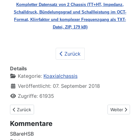
Kompletter Datensatz von 2 Chassis (TT+HT, Impedanz,
Schalldruck, Bündelungsgrad und Schallleistung im OCT-
Format, Klirrfaktor und komplexer Frequenzgang als TXT-
Datei, ZIP, 179 kB)
Zurück
Details
Kategorie:
Koaxialchassis
Veröffentlicht: 07. September 2018
Zugriffe: 61935
Vorheriger Beitrag: Technics EAS16PX50
Nächster Beit
Zurück
Weiter
Kommentare
SBareHSB