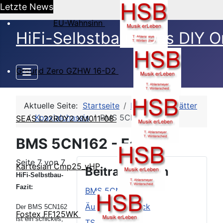
Letzte News
EU-Wahnsinn
HiFi-Selbstbau - Das DIY O
Ground Zero GZHW 16-D2
Aktuelle Seite:
Startseite
HSB-Datenblätter
Koaxialchassis
BMS 5CN162
SEAS L22ROY2 XM011-08
BMS 5CN162 - Fazit
Seite 7 von 7
Kartesian Cmp25_vHP
Beitragsseiten
HiFi-Selbstbau-
Fazit:
BMS 5CN162
Äußerer Eindruck
Der BMS 5CN162
Fostex FF125WK
ist ein schickes,
TSP