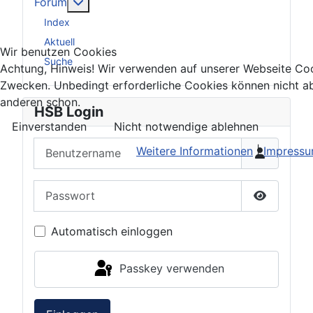
Weitere Informationen: Forum
Forum
Index
Aktuell
Wir benutzen Cookies
Suche
Achtung, Hinweis! Wir verwenden auf unserer Webseite Coo
Zwecken. Unbedingt erforderliche Cookies können nicht ab
anderen schon.
HSB Login
Einverstanden
Nicht notwendige ablehnen
Benutzername
Weitere Informationen
|
Impress
Passwort
Passwort 
Automatisch einloggen
Passkey verwenden