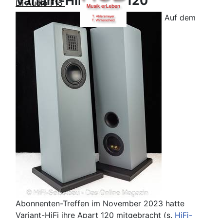
Variant-HiFi Apart120
Lii Audio F15
Auf dem
Abonnenten-Treffen im November 2023 hatte
Variant-HiFi ihre Apart 120 mitgebracht (s.
HiFi-