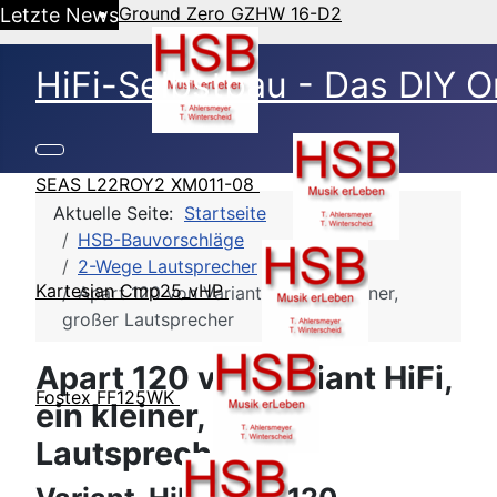
Ground Zero GZHW 16-D2
Letzte News
HiFi-Selbstbau - Das DIY O
SEAS L22ROY2 XM011-08
Aktuelle Seite:
Startseite
HSB-Bauvorschläge
2-Wege Lautsprecher
Kartesian Cmp25_vHP
Apart 120 von Variant HiFi, ein kleiner,
großer Lautsprecher
Apart 120 von Variant HiFi,
Fostex FF125WK
ein kleiner, großer
Lautsprecher