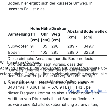
Boden, hier ergibt sich der kürzeste Umweg. In
unserem Fall ist dies:
Höhe
Höhe
Direkter
Abstand
Bodenreflex
Aufstellung
TT
Ohr
Weg
[cm]
[cm]
[cm]
[cm]
[cm]
Subwoofer
91
105
290
289.7
349.7
Boden
41
105
295
288.0
322.9
Diese einfache Annahme (nur die Bodenreflexion
Wir benutzen Cookies
wird berücksichtig) sagt voraus, dass der
Achtung, Hinweis! Wir verwenden auf unserer Webseite Co
"Umweg" über den Boden bei der Aufstellung auf
erforderliche Cookies können nicht abgewählt werden, all
dem Subwoofer (= blaue Kurve) 60.1 cm beträgt.
Dieser Umweg entspricht einer Wellenlänge von
Einverstanden
Nicht notwendige ablehnen
343 [m/s] / 0.601 [m] = 570.9 [1/s] = [Hz], bei
Weitere Informatione
dieser Frequenz kommt es also zu einer optimalen
Addition von Direktschall und Bodenreflexion ->
es wäre eine Schalldrucküberhöhung zu erwarten,