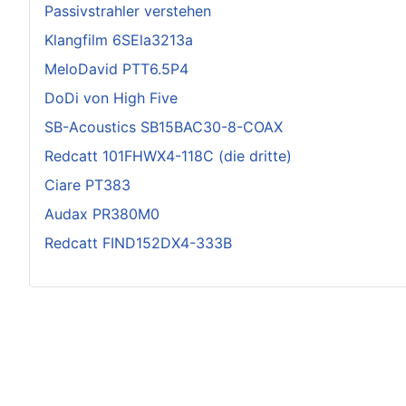
Passivstrahler verstehen
Klangfilm 6SEla3213a
MeloDavid PTT6.5P4
DoDi von High Five
SB-Acoustics SB15BAC30-8-COAX
Redcatt 101FHWX4-118C (die dritte)
Ciare PT383
Audax PR380M0
Redcatt FIND152DX4-333B
Impressum