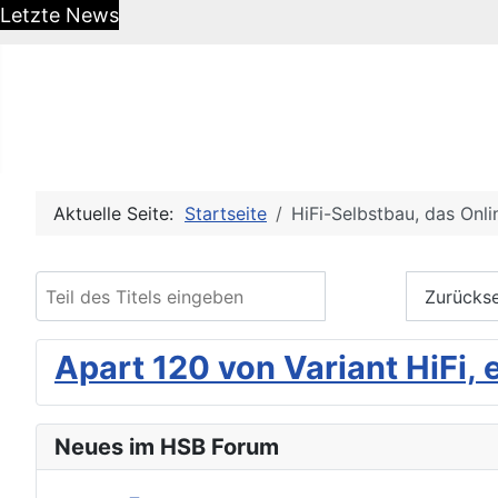
Letzte News
HiFi-Selbstbau - Das DIY O
Aktuelle Seite:
Startseite
HiFi-Selbstbau, das Onl
Teil des Titels eingeben
Filter
Zurücks
Apart 120 von Variant HiFi, 
Neues im HSB Forum