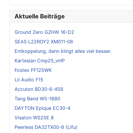
Aktuelle Beiträge
Ground Zero GZHW 16-D2
SEAS L22ROY2 XM011-08
Entkoppelung, dann klingt alles viel besser.
Kartesian Cmp25_vHP
Fostex FF125WK
Lii Audio F15
Accuton BD30-6-458
Tang Band W5-1880
DAYTON Epique EC30-4
Visaton WS25E 8
Peerless DA32TX00-8 (Lifu)