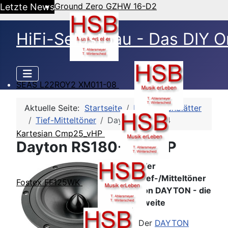
Ground Zero GZHW 16-D2
Letzte News
HiFi-Selbstbau - Das DIY O
SEAS L22ROY2 XM011-08
Aktuelle Seite:
Startseite
HSB-Datenblätter
Tief-Mitteltöner
Dayton RS180-4
Kartesian Cmp25_vHP
Dayton RS180-4 - TSP
17er
Tief-/Mitteltöner
Fostex FF125WK
von DAYTON - die
zweite
Der
DAYTON