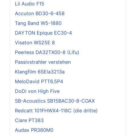
Lii Audio F15
Accuton BD30-6-458
Tang Band W5-1880
DAYTON Epique EC30-4
Visaton WS25E 8
Peerless DA32TX00-8 (Lifu)
Passivstrahler verstehen
Klangfilm 6SEla3213a
MeloDavid PTT6.5P4
DoDi von High Five
SB-Acoustics SB15BAC30-8-COAX
Redcatt 101FHWX4-118C (die dritte)
Ciare PT383
Audax PR380M0