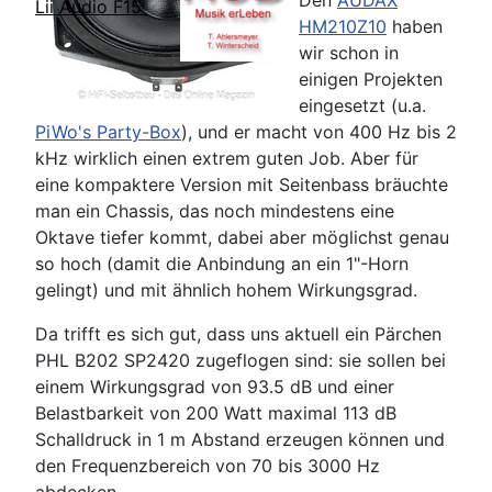
Den
AUDAX
Lii Audio F15
HM210Z10
haben
wir schon in
einigen Projekten
eingesetzt (u.a.
PiWo's Party-Box
), und er macht von 400 Hz bis 2
kHz wirklich einen extrem guten Job. Aber für
eine kompaktere Version mit Seitenbass bräuchte
man ein Chassis, das noch mindestens eine
Oktave tiefer kommt, dabei aber möglichst genau
so hoch (damit die Anbindung an ein 1"-Horn
gelingt) und mit ähnlich hohem Wirkungsgrad.
Da trifft es sich gut, dass uns aktuell ein Pärchen
PHL B202 SP2420 zugeflogen sind: sie sollen bei
einem Wirkungsgrad von 93.5 dB und einer
Belastbarkeit von 200 Watt maximal 113 dB
Schalldruck in 1 m Abstand erzeugen können und
den Frequenzbereich von 70 bis 3000 Hz