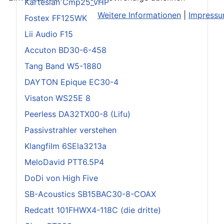
Kartesian Cmp25_vHP
Weitere Informationen
|
Impress
Fostex FF125WK
Lii Audio F15
Accuton BD30-6-458
Tang Band W5-1880
DAYTON Epique EC30-4
Visaton WS25E 8
Peerless DA32TX00-8 (Lifu)
Passivstrahler verstehen
Klangfilm 6SEla3213a
MeloDavid PTT6.5P4
DoDi von High Five
SB-Acoustics SB15BAC30-8-COAX
Redcatt 101FHWX4-118C (die dritte)