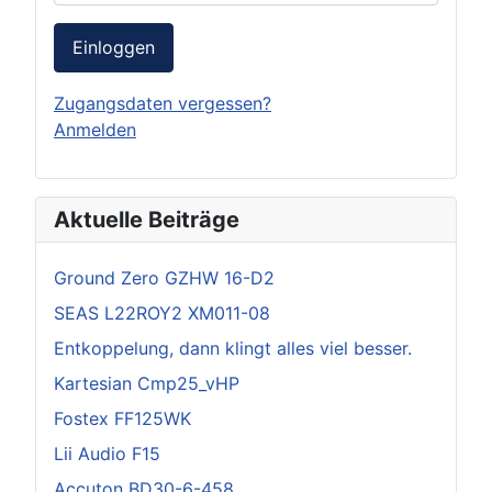
Einloggen
Zugangsdaten vergessen?
Anmelden
Aktuelle Beiträge
Ground Zero GZHW 16-D2
SEAS L22ROY2 XM011-08
Entkoppelung, dann klingt alles viel besser.
Kartesian Cmp25_vHP
Fostex FF125WK
Lii Audio F15
Accuton BD30-6-458