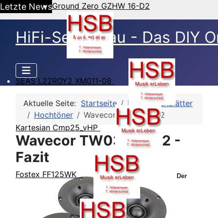
Ground Zero GZHW 16-D2
Letzte News
HiFi-Selbstbau - Das DIY O
SEAS L22ROY2 XM011-08
Aktuelle Seite:
Startseite
HSB-Datenblätter
Hochtöner
Wavecor TW030WA12
Kartesian Cmp25_vHP
Wavecor TW030WA12 -
Fazit
Fostex FF125WK
Der