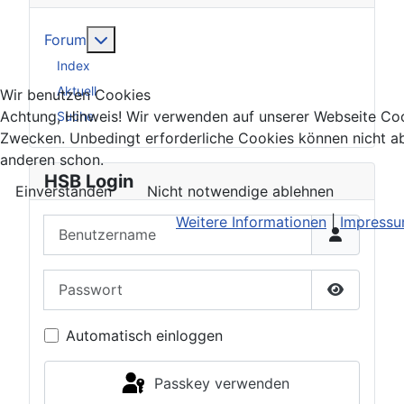
Weitere Informationen: Forum
Forum
Index
Aktuell
Wir benutzen Cookies
Achtung, Hinweis! Wir verwenden auf unserer Webseite Coo
Suche
Zwecken. Unbedingt erforderliche Cookies können nicht ab
anderen schon.
HSB Login
Einverstanden
Nicht notwendige ablehnen
Weitere Informationen
|
Impress
Benutzername
Passwort
Passwort 
Automatisch einloggen
Passkey verwenden