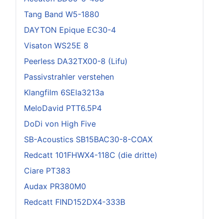
Tang Band W5-1880
DAYTON Epique EC30-4
Visaton WS25E 8
Peerless DA32TX00-8 (Lifu)
Passivstrahler verstehen
Klangfilm 6SEla3213a
MeloDavid PTT6.5P4
DoDi von High Five
SB-Acoustics SB15BAC30-8-COAX
Redcatt 101FHWX4-118C (die dritte)
Ciare PT383
Audax PR380M0
Redcatt FIND152DX4-333B