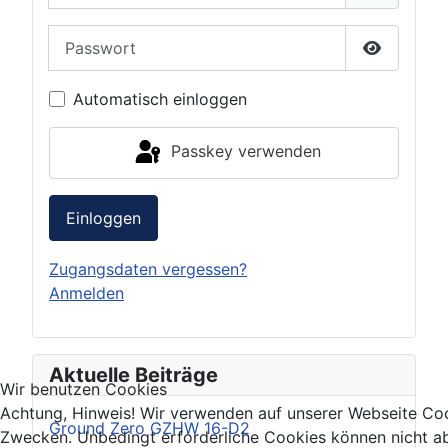
Passwort
Passwort 
Automatisch einloggen
Passkey verwenden
Einloggen
Zugangsdaten vergessen?
Anmelden
Aktuelle Beiträge
Wir benutzen Cookies
Achtung, Hinweis! Wir verwenden auf unserer Webseite Coo
Ground Zero GZHW 16-D2
Zwecken. Unbedingt erforderliche Cookies können nicht ab