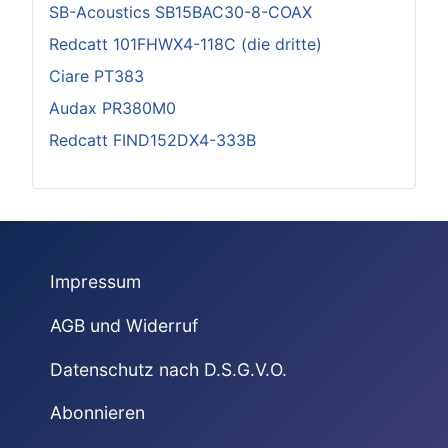
SB-Acoustics SB15BAC30-8-COAX
Redcatt 101FHWX4-118C (die dritte)
Ciare PT383
Audax PR380M0
Redcatt FIND152DX4-333B
Impressum
AGB und Widerruf
Datenschutz nach D.S.G.V.O.
Abonnieren