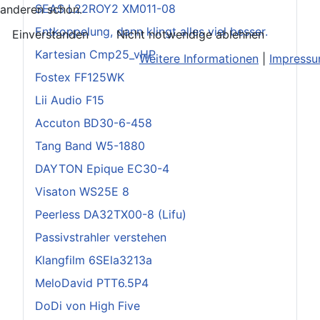
SEAS L22ROY2 XM011-08
anderen schon.
Entkoppelung, dann klingt alles viel besser.
Einverstanden
Nicht notwendige ablehnen
Kartesian Cmp25_vHP
Weitere Informationen
|
Impress
Fostex FF125WK
Lii Audio F15
Accuton BD30-6-458
Tang Band W5-1880
DAYTON Epique EC30-4
Visaton WS25E 8
Peerless DA32TX00-8 (Lifu)
Passivstrahler verstehen
Klangfilm 6SEla3213a
MeloDavid PTT6.5P4
DoDi von High Five