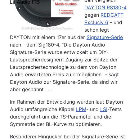
den Vergleich
Lii Audio F15
DAYTON RS180-4
gegen
REDCATT
Exclusiv 6
- und
schon legt
DAYTON mit einem 17er aus der
Signature-Serie
nach - dem Sig180-4. "Die Dayton Audio
Signature-Serie wurde entwickelt um DIY-
Lautsprecherdesignern Zugang zur Spitze der
Lautsprechertechnologie zu dem von Dayton
Audio erwarteten Preis zu ermöglichen" - sagt
Dayton Audio zur Signature-Serie. da sind wir
aber gespannt . . .
Im Rahmen der Entwicklung wurden laut Dayton
Audio umfangreiche Klippel
LPM
- und
LSI
-Tests
durchgeführt um die TS-Parameter und die
Symmetrie der BL-Kurve zu optimieren.
Besonderer Hingucker bei der Signature-Serie ist