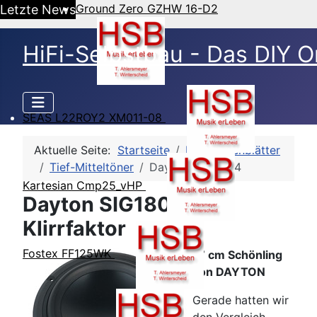
Ground Zero GZHW 16-D2
Letzte News
HiFi-Selbstbau - Das DIY O
SEAS L22ROY2 XM011-08
Aktuelle Seite:
Startseite
HSB-Datenblätter
Tief-Mitteltöner
Dayton SIG180-4
Kartesian Cmp25_vHP
Dayton SIG180-4 -
Klirrfaktor
Fostex FF125WK
17 cm Schönling
von DAYTON
Gerade hatten wir