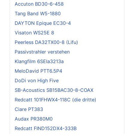
Accuton BD30-6-458
Tang Band W5-1880
DAYTON Epique EC30-4
Visaton WS25E 8
Peerless DA32TX00-8 (Lifu)
Passivstrahler verstehen
Klangfilm 6SEla3213a
MeloDavid PTT6.5P4
DoDi von High Five
SB-Acoustics SB15BAC30-8-COAX
Redcatt 101FHWX4-118C (die dritte)
Ciare PT383
Audax PR380M0
Redcatt FIND152DX4-333B