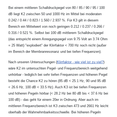
Bei einem mittleren Schalldruckpegel von 80 / 85 / 90 / 95 / 100
dB liegt K2 zwischen 50 und 1000 Hz im Mittel bei moderaten
0.242 / 0.44 / 0.823 / 1.560 / 2.937 %. Für K3 gilt in diesem
Bereich ein Mittelwert von noch geringen 0.212 / 0.237 / 0.266 /
0.316 / 0.521 %. Selbst bei 100 dB mittlerem Schalldruckpegel
(das entspricht einem Anregungspegel von 9.75 Volt an 3.74 Ohm
= 25 Watt) "explodiert" der Klirrfaktor < 700 Hz noch nicht (außer
im Bereich der Membranresonanz und bei tiefen Frequenzen).
Nach unseren Untersuchungen (
Klirrfaktor - wie viel ist zu viel?
)
wäre K2 im untersuchten Pegel- und Frequenzbereich weitgehend
unhörbar - lediglich bei sehr tiefen Frequenzen und höheren Pegel
besteht die Chance K2 zu hören (85 dB < 25.1 Hz, 90 und 95 dB
< 26.6 Hz, 100 dB < 33.5 Hz). Auch K3 ist bei tiefen Frequenzen
und höheren Pegeln hörbar (< 28.2 Hz bei 80 dB bis < 37.6 Hz bei
100 dB) - das geht für einem 20er in Ordnung. Aber auch im
mittleren Frequenzbereich ist K3 zwischen 473 und 2661 Hz leicht
oberhalb der Wahrnehmbarkeitsschwelle. Bei höheren Pegeln