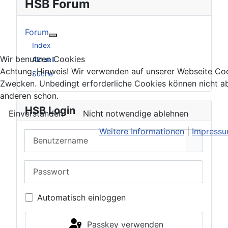
HSB Forum
Forum
Weitere Informationen: Forum
Index
Wir benutzen Cookies
Aktuell
Achtung, Hinweis! Wir verwenden auf unserer Webseite Coo
Suche
Zwecken. Unbedingt erforderliche Cookies können nicht ab
anderen schon.
HSB Login
Einverstanden
Nicht notwendige ablehnen
Weitere Informationen
|
Impress
Benutzername
Passwort
Passwor
Automatisch einloggen
Passkey verwenden