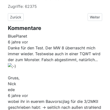
Zugriffe: 62375
Vorheriger Beitrag: Omnes Audio SW 5.01
Nächster Be
Zurück
Weiter
Kommentare
BluePlanet
6 jahre vor
Danke für den Test. Der MW 8 überrascht mich
immer wieder. Testweise auch in einer TQWT wird
der zum Monster. Falsch abgestimmt, natürlich...
Gruss,
Nick
ede
6 jahre vor
wobei ihr in euerem Bauvorscjlag für die 3/2MKll
geschrieben habt: -> seitlich nach außen strahlend