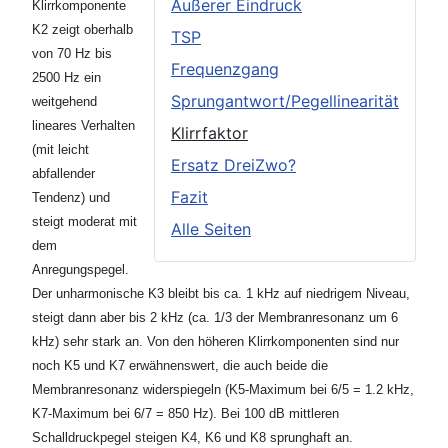
Äußerer Eindruck
Klirrkomponente
K2 zeigt oberhalb
TSP
von 70 Hz bis
Frequenzgang
2500 Hz ein
Sprungantwort/Pegellinearität
weitgehend
lineares Verhalten
Klirrfaktor
(mit leicht
Ersatz DreiZwo?
abfallender
Fazit
Tendenz) und
steigt moderat mit
Alle Seiten
dem
Anregungspegel.
Der unharmonische K3 bleibt bis ca. 1 kHz auf niedrigem Niveau,
steigt dann aber bis 2 kHz (ca. 1/3 der Membranresonanz um 6
kHz) sehr stark an. Von den höheren Klirrkomponenten sind nur
noch K5 und K7 erwähnenswert, die auch beide die
Membranresonanz widerspiegeln (K5-Maximum bei 6/5 = 1.2 kHz,
K7-Maximum bei 6/7 = 850 Hz). Bei 100 dB mittleren
Schalldruckpegel steigen K4, K6 und K8 sprunghaft an.