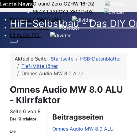
Ground Zero GZHW 16-D2
Letzte News
SEAS L22ROY2 XM011-08
Kartesian Cmp25_vHP
HiFi-Selbstbau - Das DIY O
Fostex FF125WK
Lii Audio F15
Aktuelle Seite:
Startseite
HSB-Datenblätter
Tief-Mitteltöner
Omnes Audio MW 8.0 ALU
Omnes Audio MW 8.0 ALU
- Klirrfaktor
Seite 6 von 8
Beitragsseiten
Der Klirrfaktor:
Omnes Audio MW 8.0 ALU
Die