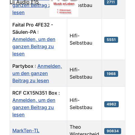
Lii Audio F15
2711
ganzen Beitrag zu
Selbstbau
lesen
Faital Pro 4FE32 -
Säulen-PA :
Hifi-
Anmelden, um den
5551
Selbstbau
ganzen Beitrag zu
lesen
Partybox :
Anmelden,
Hifi-
um den ganzen
1968
Selbstbau
Beitrag zu lesen
RCF CX15N351 Box :
Anmelden, um den
Hifi-
4962
ganzen Beitrag zu
Selbstbau
lesen
Theo
MarkTen-TL
90834
Winterscheid