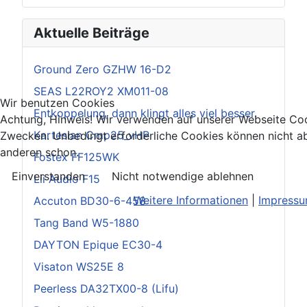
Aktuelle Beiträge
Ground Zero GZHW 16-D2
SEAS L22ROY2 XM011-08
Wir benutzen Cookies
Entkoppelung, dann klingt alles viel besser.
Achtung, Hinweis! Wir verwenden auf unserer Webseite Coo
Kartesian Cmp25_vHP
Zwecken. Unbedingt erforderliche Cookies können nicht ab
anderen schon.
Fostex FF125WK
Einverstanden
Nicht notwendige ablehnen
Lii Audio F15
Weitere Informationen
|
Impress
Accuton BD30-6-458
Tang Band W5-1880
DAYTON Epique EC30-4
Visaton WS25E 8
Peerless DA32TX00-8 (Lifu)