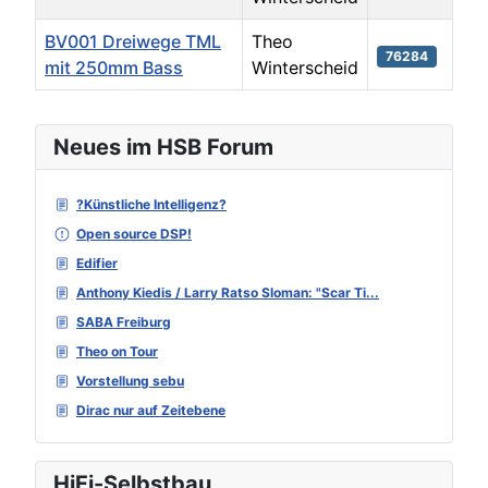
BV001 Dreiwege TML
Theo
76284
mit 250mm Bass
Winterscheid
Beiträge
Neues im HSB Forum
?Künstliche Intelligenz?
Open source DSP!
Edifier
Anthony Kiedis / Larry Ratso Sloman: "Scar Ti...
SABA Freiburg
Theo on Tour
Vorstellung sebu
Dirac nur auf Zeitebene
HiFi-Selbstbau