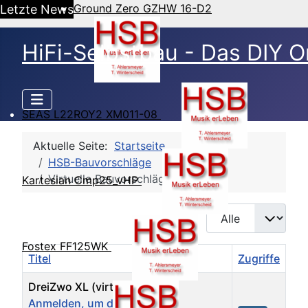
Ground Zero GZHW 16-D2
Letzte News
HiFi-Selbstbau - Das DIY O
SEAS L22ROY2 XM011-08
Aktuelle Seite:
Startseite
HSB-Bauvorschläge
Virtuelle Bauvorschläge
Kartesian Cmp25_vHP
Anzeige #
Fostex FF125WK
Titel
Autor
Zugriffe
DreiZwo XL (virtuell) :
Anmelden, um den
HiFi