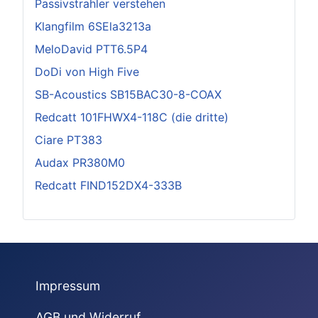
Passivstrahler verstehen
Klangfilm 6SEla3213a
MeloDavid PTT6.5P4
DoDi von High Five
SB-Acoustics SB15BAC30-8-COAX
Redcatt 101FHWX4-118C (die dritte)
Ciare PT383
Audax PR380M0
Redcatt FIND152DX4-333B
Impressum
AGB und Widerruf