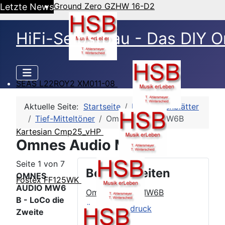
Ground Zero GZHW 16-D2
Letzte News
HiFi-Selbstbau - Das DIY O
SEAS L22ROY2 XM011-08
Aktuelle Seite:
Startseite
HSB-Datenblätter
Tief-Mitteltöner
Omnes Audio MW6B
Kartesian Cmp25_vHP
Omnes Audio MW6B
Seite 1 von 7
Beitragsseiten
OMNES
Fostex FF125WK
AUDIO MW6
Omnes Audio MW6B
B - LoCo die
Äußerer Eindruck
Zweite
TSP