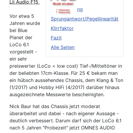
Lii Audio F15
Frequenzgang
Vor etwa 5
Sprungantwort/Pegellinearität
Jahren wurde
Klirrfaktor
bei Blue
Planet der
Fazit
LoCo 6.1
Alle Seiten
vorgestellt -
ein sehr
preiswerter (LoCo = low cost) Tief-/Mitteltöner in
der beliebten 17cm-Klasse. Für 25 € bekam man
ein hübsch aussehendes Chassis, dem Klang & Ton
(1/2017) und Hobby HiFi (4/2017) darüber hinaus
ausgezeichnete Messwerte bescheinigten.
Nick Baur hat das Chassis jetzt moderat
überarbeitet und dabei - nach eigener Aussage -
deutlich verbessert. Darum darf sich der LoCo 6.1
nach 5 Jahren "Probezeit" jetzt OMNES AUDIO