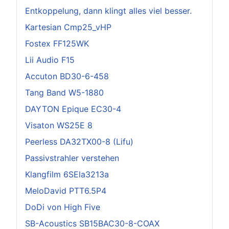
Entkoppelung, dann klingt alles viel besser.
Kartesian Cmp25_vHP
Fostex FF125WK
Lii Audio F15
Accuton BD30-6-458
Tang Band W5-1880
DAYTON Epique EC30-4
Visaton WS25E 8
Peerless DA32TX00-8 (Lifu)
Passivstrahler verstehen
Klangfilm 6SEla3213a
MeloDavid PTT6.5P4
DoDi von High Five
SB-Acoustics SB15BAC30-8-COAX