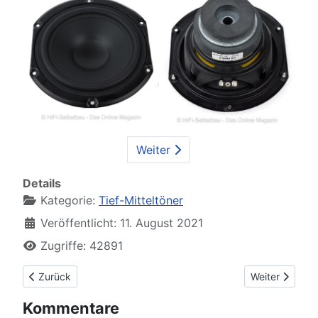
Weiter
Details
Kategorie:
Tief-Mitteltöner
Veröffentlicht: 11. August 2021
Zugriffe: 42891
Vorheriger Beitrag: Faital 5FE120-8
Nächster Beit
Zurück
Weiter
Kommentare