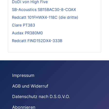
DoDi von High Five
SB-Acoustics SB15BAC30-8-COAX
Redcatt 101FHWX4-118C (die dritte)
Ciare PT383
Audax PR380M0
Redcatt FIND152DX4-333B
Impressum
AGB und Widerruf
Datenschutz nach D.S.G.V.O.
Abonnieren