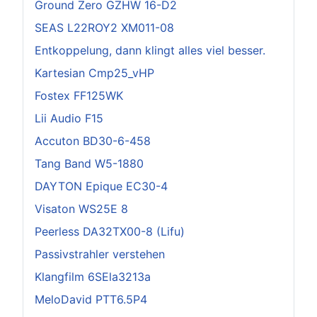
Ground Zero GZHW 16-D2
SEAS L22ROY2 XM011-08
Entkoppelung, dann klingt alles viel besser.
Kartesian Cmp25_vHP
Fostex FF125WK
Lii Audio F15
Accuton BD30-6-458
Tang Band W5-1880
DAYTON Epique EC30-4
Visaton WS25E 8
Peerless DA32TX00-8 (Lifu)
Passivstrahler verstehen
Klangfilm 6SEla3213a
MeloDavid PTT6.5P4