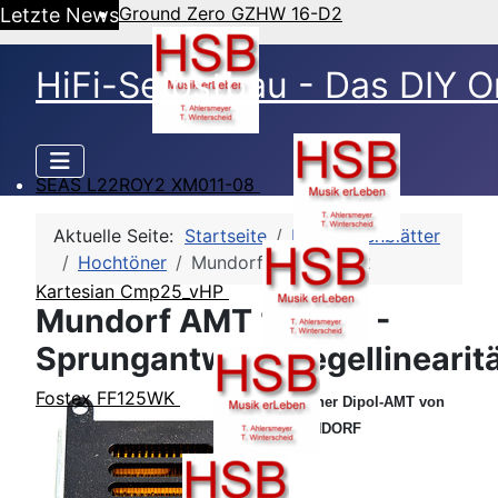
Ground Zero GZHW 16-D2
Letzte News
HiFi-Selbstbau - Das DIY O
SEAS L22ROY2 XM011-08
Aktuelle Seite:
Startseite
HSB-Datenblätter
Hochtöner
Mundorf AMT 17D2.2
Kartesian Cmp25_vHP
Mundorf AMT 17D2.2 -
Sprungantwort/Pegellinearit
Fostex FF125WK
Kleiner Dipol-AMT von
MUNDORF