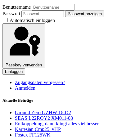
Benutzername
Passwort
Passwort anzeigen
Automatisch einloggen
Passkey verwenden
Einloggen
Zugangsdaten vergessen?
Anmelden
Aktuelle Beiträge
Ground Zero GZHW 16-D2
SEAS L22ROY2 XM011-08
Entkoppelung, dann klingt alles viel besser.
Kartesian Cmp25_vHP
Fostex FF125WK