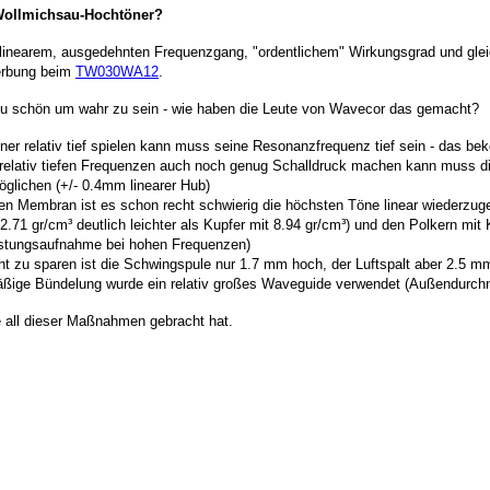
Wollmichsau-Hochtöner?
linearem, ausgedehnten Frequenzgang, "ordentlichem" Wirkungsgrad und glei
rbung beim
TW030WA12
.
t zu schön um wahr zu sein - wie haben die Leute von Wavecor das gemacht?
öner relativ tief spielen kann muss seine Resonanzfrequenz tief sein - das
n relativ tiefen Frequenzen auch noch genug Schalldruck machen kann muss
glichen (+/- 0.4mm linearer Hub)
oßen Membran ist es schon recht schwierig die höchsten Töne linear wiederz
 2.71 gr/cm³ deutlich leichter als Kupfer mit 8.94 gr/cm³) und den Polkern mit
istungsaufnahme bei hohen Frequenzen)
t zu sparen ist die Schwingspule nur 1.7 mm hoch, der Luftspalt aber 2.5 m
mäßige Bündelung wurde ein relativ großes Waveguide verwendet (Außendurc
 all dieser Maßnahmen gebracht hat.