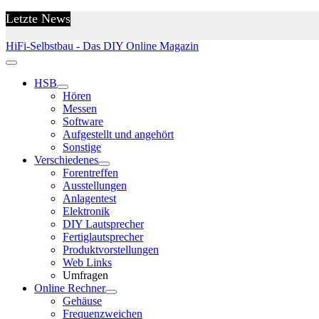
Letzte News
HiFi-Selbstbau - Das DIY Online Magazin
HSB
Hören
Messen
Software
Aufgestellt und angehört
Sonstige
Verschiedenes
Forentreffen
Ausstellungen
Anlagentest
Elektronik
DIY Lautsprecher
Fertiglautsprecher
Produktvorstellungen
Web Links
Umfragen
Online Rechner
Gehäuse
Frequenzweichen