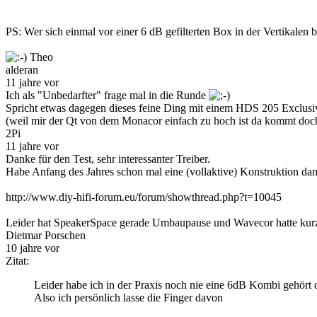
PS: Wer sich einmal vor einer 6 dB gefilterten Box in der Vertikalen
Theo
alderan
11 jahre vor
Ich als "Unbedarfter" frage mal in die Runde
Spricht etwas dagegen dieses feine Ding mit einem HDS 205 Exclusi
(weil mir der Qt von dem Monacor einfach zu hoch ist da kommt doch
2Pi
11 jahre vor
Danke für den Test, sehr interessanter Treiber.
Habe Anfang des Jahres schon mal eine (vollaktive) Konstruktion dam
http://www.diy-hifi-forum.eu/forum/showthread.php?t=10045
Leider hat SpeakerSpace gerade Umbaupause und Wavecor hatte kurz 
Dietmar Porschen
10 jahre vor
Zitat:
Leider habe ich in der Praxis noch nie eine 6dB Kombi gehört di
Also ich persönlich lasse die Finger davon