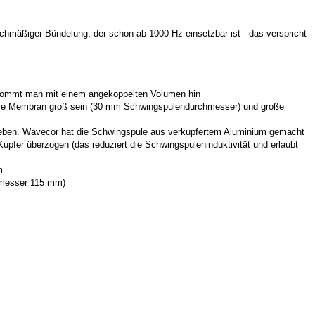
chmäßiger Bündelung, der schon ab 1000 Hz einsetzbar ist - das verspricht
 bekommt man mit einem angekoppelten Volumen hin
 die Membran groß sein (30 mm Schwingspulendurchmesser) und große
ugeben. Wavecor hat die Schwingspule aus verkupfertem Aluminium gemacht
 Kupfer überzogen (das reduziert die Schwingspuleninduktivität und erlaubt
m
hmesser 115 mm)