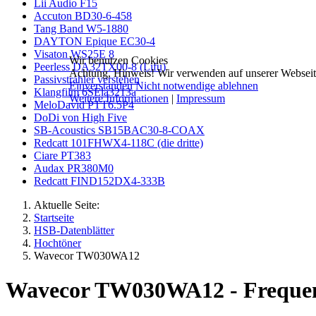
Lii Audio F15
Accuton BD30-6-458
Tang Band W5-1880
DAYTON Epique EC30-4
Visaton WS25E 8
Wir benutzen Cookies
Peerless DA32TX00-8 (Lifu)
Achtung, Hinweis! Wir verwenden auf unserer Webseite
Passivstrahler verstehen
Einverstanden
Nicht notwendige ablehnen
Klangfilm 6SEla3213a
Weitere Informationen
|
Impressum
MeloDavid PTT6.5P4
DoDi von High Five
SB-Acoustics SB15BAC30-8-COAX
Redcatt 101FHWX4-118C (die dritte)
Ciare PT383
Audax PR380M0
Redcatt FIND152DX4-333B
Aktuelle Seite:
Startseite
HSB-Datenblätter
Hochtöner
Wavecor TW030WA12
Wavecor TW030WA12 - Freque