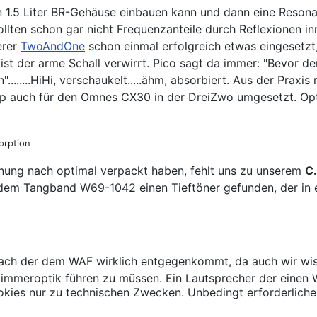
n 1.5 Liter BR-Gehäuse einbauen kann und dann eine Resona
llten schon gar nicht Frequenzanteile durch Reflexionen i
erer
TwoAndOne
schon einmal erfolgreich etwas eingesetz
t der arme Schall verwirrt. Pico sagt da immer: "Bevor der
.......HiHi, verschaukelt.....ähm, absorbiert. Aus der Prax
ip auch für den Omnes CX30 in der DreiZwo umgesetzt. Op
orption
nung nach optimal verpackt haben, fehlt uns zu unserem
C.
mit dem Tangband W69-1042 einen Tieftöner gefunden, der in
nach der dem WAF wirklich entgegenkommt, da auch wir wiss
mmeroptik führen zu müssen. Ein Lautsprecher der einen We
kies nur zu technischen Zwecken. Unbedingt erforderliche