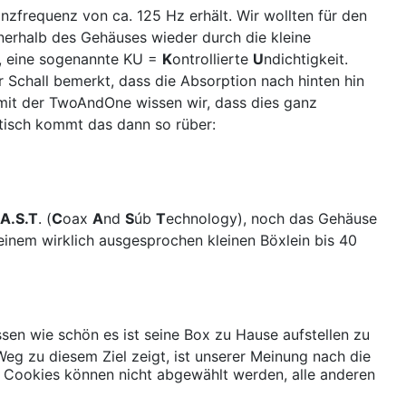
nzfrequenz von ca. 125 Hz erhält. Wir wollten für den
nnerhalb des Gehäuses wieder durch die kleine
t, eine sogenannte KU =
K
ontrollierte
U
ndichtigkeit.
 Schall bemerkt, dass die Absorption nach hinten hin
is mit der TwoAndOne wissen wir, dass dies ganz
tisch kommt das dann so rüber:
A.S.T
. (
C
oax
A
nd
S
úb
T
echnology), noch das Gehäuse
 einem wirklich ausgesprochen kleinen Böxlein bis 40
en wie schön es ist seine Box zu Hause aufstellen zu
g zu diesem Ziel zeigt, ist unserer Meinung nach die
 Cookies können nicht abgewählt werden, alle anderen