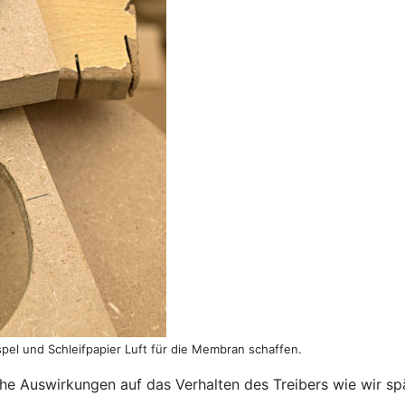
spel und Schleifpapier Luft für die Membran schaffen.
che Auswirkungen auf das Verhalten des Treibers wie wir s