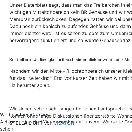
Unser Datenblatt sagt, dass man das Treiberchen in ei
wichtigen Mitteltonbereich kein BR Gehäuse und wir wo
Membran zurückschicken. Dagegen hatten wir bei uns
Dazu noch ein konisch zulaufendes Gehäuse und dann is
immer dichter wird, ist es schon zu spät zum Umkehren".
hervorragend funktioniert und so wurde Gehäuseprinz
K
ontrollierte
U
ndichtigkeit mit nach hinten dichter werdender Abs
Nachdem wir den Mittel- /Hochtonbereich unserer Mei
für das "Kellerkind". Erst vor kurzer Zeit haben wir 
Hz herunter spielt.
Wir sinnen schon sehr lange über einen Lautsprecher 
Wir benutzen Cookies
können ohne lange Diskussionen über zerstörte Wohnzi
Achtung, Hinweis! Wir verwenden auf unserer Webseite Coo
STELLA LIGHT
von
VISATON
.
schon.