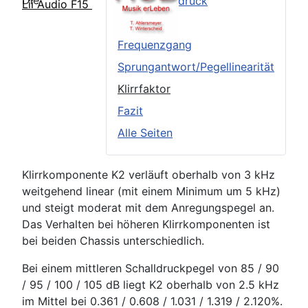
Die
Äußerer Eindruck
Lii Audio F15
TSP
Frequenzgang
Sprungantwort/Pegellinearität
Klirrfaktor
Fazit
Alle Seiten
Klirrkomponente K2 verläuft oberhalb von 3 kHz
weitgehend linear (mit einem Minimum um 5 kHz)
und steigt moderat mit dem Anregungspegel an.
Das Verhalten bei höheren Klirrkomponenten ist
bei beiden Chassis unterschiedlich.
Bei einem mittleren Schalldruckpegel von 85 / 90
/ 95 / 100 / 105 dB liegt K2 oberhalb von 2.5 kHz
im Mittel bei 0.361 / 0.608 / 1.031 / 1.319 / 2.120%.