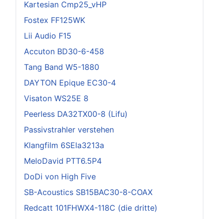
Kartesian Cmp25_vHP
Fostex FF125WK
Lii Audio F15
Accuton BD30-6-458
Tang Band W5-1880
DAYTON Epique EC30-4
Visaton WS25E 8
Peerless DA32TX00-8 (Lifu)
Passivstrahler verstehen
Klangfilm 6SEla3213a
MeloDavid PTT6.5P4
DoDi von High Five
SB-Acoustics SB15BAC30-8-COAX
Redcatt 101FHWX4-118C (die dritte)