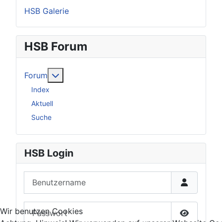
HSB Galerie
HSB Forum
Weitere Informationen: Forum
Forum
Index
Aktuell
Suche
HSB Login
Benutzername
Passwort
Wir benutzen Cookies