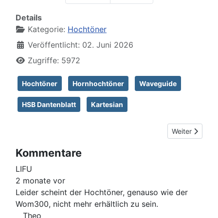
Details
Kategorie:
Hochtöner
Veröffentlicht: 02. Juni 2026
Zugriffe: 5972
Hochtöner
Hornhochtöner
Waveguide
HSB Dantenblatt
Kartesian
Nächster Bei
Weiter
Kommentare
LIFU
2 monate vor
Leider scheint der Hochtöner, genauso wie der
Wom300, nicht mehr erhältlich zu sein.
Theo