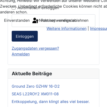
Achtung, Hinweis! Wir verwenden auf unserer Webseite Coo
Passwort 
Zwecken. Unbedingt erforderliche Cookies können nicht ab
Automatisch einloggen
anderen schon.
Einverstanden
Nicht notwendige ablehnen
Passkey verwenden
Weitere Informationen
|
Impress
Einloggen
Zugangsdaten vergessen?
Anmelden
Aktuelle Beiträge
Ground Zero GZHW 16-D2
SEAS L22ROY2 XM011-08
Entkoppelung, dann klingt alles viel besser.