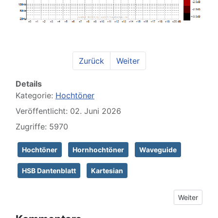
Zurück
Weiter
Details
Kategorie:
Hochtöner
Veröffentlicht: 02. Juni 2026
Zugriffe: 5970
Hochtöner
Hornhochtöner
Waveguide
HSB Dantenblatt
Kartesian
Nächster Be
Weiter