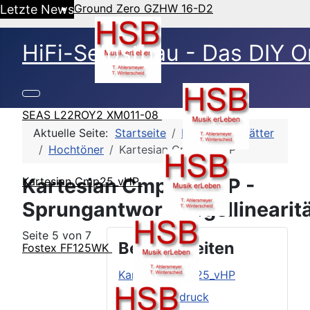
Ground Zero GZHW 16-D2
Letzte News
HiFi-Selbstbau - Das DIY O
SEAS L22ROY2 XM011-08
Aktuelle Seite:
Startseite
HSB-Datenblätter
Hochtöner
Kartesian Cmp25_vHP
Kartesian Cmp25_vHP -
Kartesian Cmp25_vHP
Sprungantwort/Pegellinearit
Seite 5 von 7
Beitragsseiten
Fostex FF125WK
Kartesian Cmp25_vHP
Äußerer Eindruck