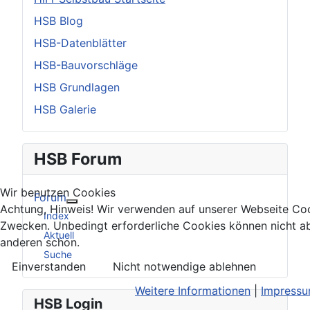
HSB Blog
HSB-Datenblätter
HSB-Bauvorschläge
HSB Grundlagen
HSB Galerie
HSB Forum
Wir benutzen Cookies
Forum
Weitere Informationen: Forum
Achtung, Hinweis! Wir verwenden auf unserer Webseite Coo
Index
Zwecken. Unbedingt erforderliche Cookies können nicht ab
Aktuell
anderen schon.
Suche
Einverstanden
Nicht notwendige ablehnen
Weitere Informationen
|
Impress
HSB Login