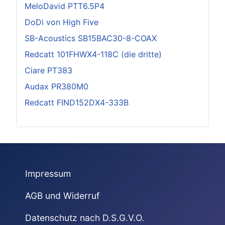
MeloDavid PTT6.5P4
DoDi von High Five
SB-Acoustics SB15BAC30-8-COAX
Redcatt 101FHWX4-118C (die dritte)
Ciare PT383
Audax PR380M0
Redcatt FIND152DX4-333B
Impressum
AGB und Widerruf
Datenschutz nach D.S.G.V.O.