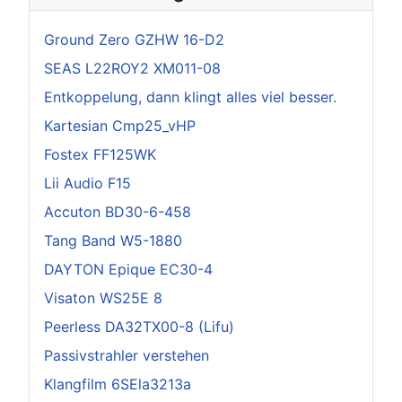
Ground Zero GZHW 16-D2
SEAS L22ROY2 XM011-08
Entkoppelung, dann klingt alles viel besser.
Kartesian Cmp25_vHP
Fostex FF125WK
Lii Audio F15
Accuton BD30-6-458
Tang Band W5-1880
DAYTON Epique EC30-4
Visaton WS25E 8
Peerless DA32TX00-8 (Lifu)
Passivstrahler verstehen
Klangfilm 6SEla3213a