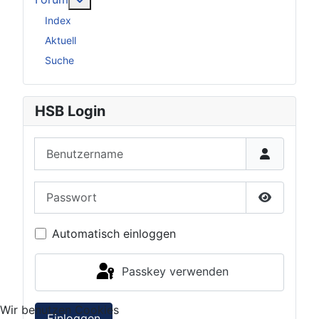
Index
Aktuell
Suche
HSB Login
Benutzername
Passwort
Passwort 
Automatisch einloggen
Passkey verwenden
Wir benutzen Cookies
Einloggen