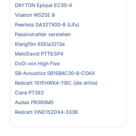
DAYTON Epique EC30-4
Visaton WS25E 8
Peerless DA32TX00-8 (Lifu)
Passivstrahler verstehen
Klangfilm 6SEla3213a
MeloDavid PTT6.5P4
DoDi von High Five
SB-Acoustics SB15BAC30-8-COAX
Redcatt 101FHWX4-118C (die dritte)
Ciare PT383
Audax PR380M0
Redcatt FIND152DX4-333B