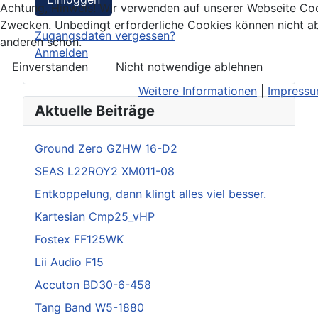
Achtung, Hinweis! Wir verwenden auf unserer Webseite Coo
Zwecken. Unbedingt erforderliche Cookies können nicht ab
Zugangsdaten vergessen?
anderen schon.
Anmelden
Einverstanden
Nicht notwendige ablehnen
Weitere Informationen
|
Impress
Aktuelle Beiträge
Ground Zero GZHW 16-D2
SEAS L22ROY2 XM011-08
Entkoppelung, dann klingt alles viel besser.
Kartesian Cmp25_vHP
Fostex FF125WK
Lii Audio F15
Accuton BD30-6-458
Tang Band W5-1880