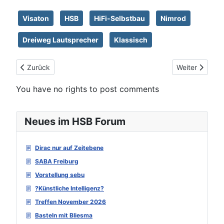
Visaton
HSB
HiFi-Selbstbau
Nimrod
Dreiweg Lautsprecher
Klassisch
Vorheriger Beitrag: Ehemaliges Prestige-Projekt: Die Klang & 
Nächster Beitr
Zurück
Weiter
You have no rights to post comments
Neues im HSB Forum
Dirac nur auf Zeitebene
SABA Freiburg
Vorstellung sebu
?Künstliche Intelligenz?
Treffen November 2026
Basteln mit Bliesma