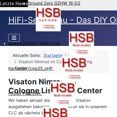
Ground Zero GZHW 16-D2
Letzte News
HiFi-Selbstbau - Das DIY O
SEAS L22ROY2 XM011-08
Aktuelle Seite:
Startseite
HSB Blog
Visaton Nimrod im Cologne Listening
Center
Kartesian Cmp25_vHP
Visaton Nimrod im
Cologne Listening Center
Fostex FF125WK
Wir haben aktuell die Nimrod von Visaton
ausgeliehen bekommen und führen sie in unserem
CLC ab nächste Woche vor.