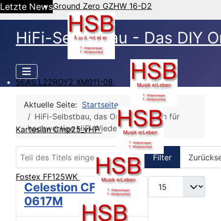
Ground Zero GZHW 16-D2
Letzte News
HiFi-Selbstbau - Das DIY O
SEAS L22ROY2 XM011-08
Aktuelle Seite:
Startseite
HiFi-Selbstbau, das Online Magazin für
hochwertige HiFi Wiedergabe
Kartesian Cmp25_vHP
Teil des Titels eingeben
Filter
Zurücks
Fostex FF125WK
Anzeige #
Celestion CF-
0617M