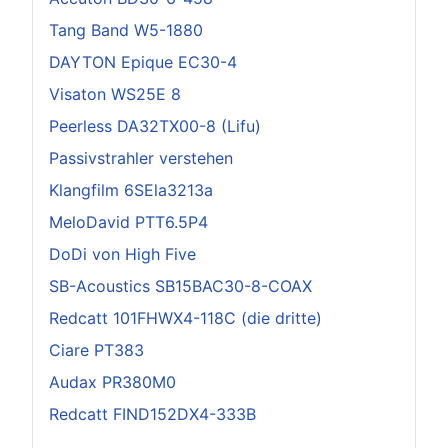
Tang Band W5-1880
DAYTON Epique EC30-4
Visaton WS25E 8
Peerless DA32TX00-8 (Lifu)
Passivstrahler verstehen
Klangfilm 6SEla3213a
MeloDavid PTT6.5P4
DoDi von High Five
SB-Acoustics SB15BAC30-8-COAX
Redcatt 101FHWX4-118C (die dritte)
Ciare PT383
Audax PR380M0
Redcatt FIND152DX4-333B