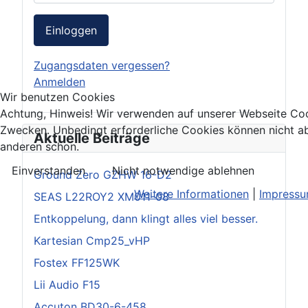
Einloggen
Zugangsdaten vergessen?
Anmelden
Wir benutzen Cookies
Achtung, Hinweis! Wir verwenden auf unserer Webseite Coo
Zwecken. Unbedingt erforderliche Cookies können nicht ab
Aktuelle Beiträge
anderen schon.
Einverstanden
Nicht notwendige ablehnen
Ground Zero GZHW 16-D2
Weitere Informationen
|
Impress
SEAS L22ROY2 XM011-08
Entkoppelung, dann klingt alles viel besser.
Kartesian Cmp25_vHP
Fostex FF125WK
Lii Audio F15
Accuton BD30-6-458