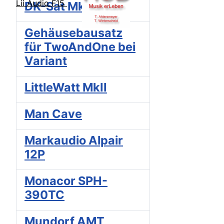
Lii Audio F15
DK-Sat MkII
Gehäusebausatz
für TwoAndOne bei
Variant
LittleWatt MkII
Man Cave
Markaudio Alpair
12P
Monacor SPH-
390TC
Mundorf AMT