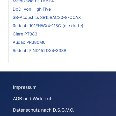
MeloDavid PTT6.5P4
DoDi von High Five
SB-Acoustics SB15BAC30-8-COAX
Redcatt 101FHWX4-118C (die dritte)
Ciare PT383
Audax PR380M0
Redcatt FIND152DX4-333B
Impressum
AGB und Widerruf
Datenschutz nach D.S.G.V.O.