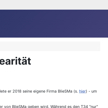
arität
ete er 2018 seine eigene Firma BlieSMa (s.
hier
) - um
 von BlieSMa geben wird. Während es den T34 "nur"