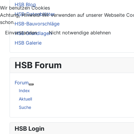
HSB Blog
Wir benutzen Cookies
HSB-Datenblätter
Achtung, Hinweis! Wir verwenden auf unserer Webseite Coo
schon.
HSB-Bauvorschläge
Einverstanden
Nicht notwendige ablehnen
HSB Grundlagen
HSB Galerie
HSB Forum
Forum
Weitere Informationen: Forum
Index
Aktuell
Suche
HSB Login