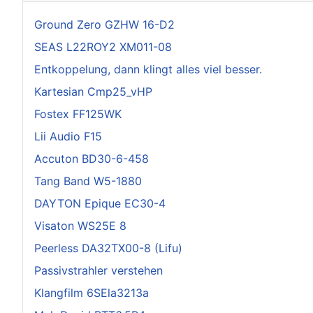
Ground Zero GZHW 16-D2
SEAS L22ROY2 XM011-08
Entkoppelung, dann klingt alles viel besser.
Kartesian Cmp25_vHP
Fostex FF125WK
Lii Audio F15
Accuton BD30-6-458
Tang Band W5-1880
DAYTON Epique EC30-4
Visaton WS25E 8
Peerless DA32TX00-8 (Lifu)
Passivstrahler verstehen
Klangfilm 6SEla3213a