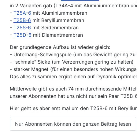
in 2 Varianten gab (T34A-4 mit Aluminiummembran und 
-
T25A-6
mit Aluminiummembran
-
T25B-6
mit Berylliummembran
-
T25S-6
mit Seidenmembran
-
T25D-6
mit Diamantmembran
Der grundlegende Aufbau ist wieder gleich:
- Unterhang-Schwingspule (um das Gewicht gering zu 
- "schmale" Sicke (um Verzerrungen gering zu halten)
- starker Magnet (für einen besonders hohen Wirkungs
Das alles zusammen ergibt einen auf Dynamik optimie
Mittlerweile gibt es auch 74 mm durchmessende Mittelt
unserer Abonnenten hat uns nicht nur sein Paar T25B-
Hier geht es aber erst mal um den T25B-6 mit Berylliu
Nur Abonnenten können den ganzen Beitrag lesen