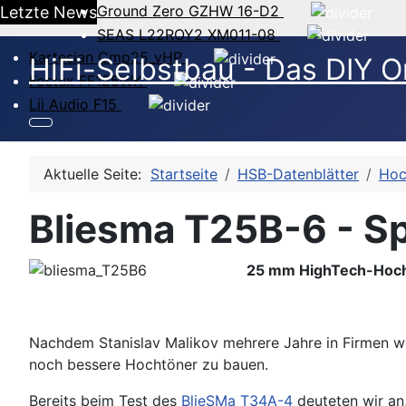
Ground Zero GZHW 16-D2
Letzte News
SEAS L22ROY2 XM011-08
Kartesian Cmp25_vHP
HiFi-Selbstbau - Das DIY O
Fostex FF125WK
Lii Audio F15
Aktuelle Seite:
Startseite
HSB-Datenblätter
Hoc
Bliesma T25B-6 - Sp
25 mm HighTech-Hoch
Nachdem Stanislav Malikov mehrere Jahre in Firmen wie
noch bessere Hochtöner zu bauen.
Bereits beim Test des
BlieSMa T34A-4
deuteten wir an