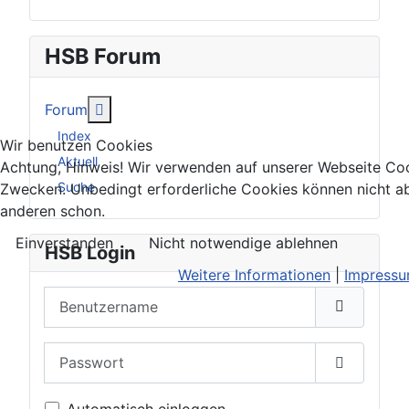
HSB Forum
Weitere Informationen: Forum
Forum
Index
Wir benutzen Cookies
Aktuell
Achtung, Hinweis! Wir verwenden auf unserer Webseite Coo
Suche
Zwecken. Unbedingt erforderliche Cookies können nicht ab
anderen schon.
Einverstanden
Nicht notwendige ablehnen
HSB Login
Weitere Informationen
|
Impress
Benutzername
Passwort
Passwort 
Automatisch einloggen