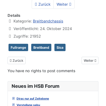
Zurück
Weiter
Details
Kategorie:
Breitbandchassis
Veröffentlicht: 24. Oktober 2024
Zugriffe: 21952
Fullrange
Breitband
Sica
Vorheriger Beitrag: Tang Band W5-2143
Nächster Beit
Zurück
Weiter
You have no rights to post comments
Neues im HSB Forum
Dirac nur auf Zeitebene
Vorstellung sebu