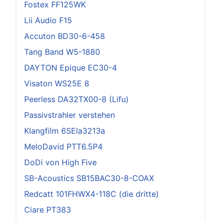
Fostex FF125WK
Lii Audio F15
Accuton BD30-6-458
Tang Band W5-1880
DAYTON Epique EC30-4
Visaton WS25E 8
Peerless DA32TX00-8 (Lifu)
Passivstrahler verstehen
Klangfilm 6SEla3213a
MeloDavid PTT6.5P4
DoDi von High Five
SB-Acoustics SB15BAC30-8-COAX
Redcatt 101FHWX4-118C (die dritte)
Ciare PT383