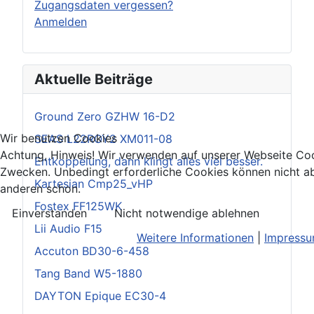
Zugangsdaten vergessen?
Anmelden
Aktuelle Beiträge
Ground Zero GZHW 16-D2
Wir benutzen Cookies
SEAS L22ROY2 XM011-08
Achtung, Hinweis! Wir verwenden auf unserer Webseite Coo
Entkoppelung, dann klingt alles viel besser.
Zwecken. Unbedingt erforderliche Cookies können nicht ab
Kartesian Cmp25_vHP
anderen schon.
Fostex FF125WK
Einverstanden
Nicht notwendige ablehnen
Lii Audio F15
Weitere Informationen
|
Impress
Accuton BD30-6-458
Tang Band W5-1880
DAYTON Epique EC30-4