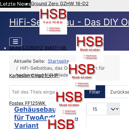
Ground Zero GZHW 16-D2
Letzte News
HiFi-Selbstbau - Das DIY O
SEAS L22ROY2 XM011-08
Aktuelle Seite:
Startseite
HiFi-Selbstbau, das Online Magazin für
hochwertige HiFi Wiedergabe
Kartesian Cmp25_vHP
Teil des Titels eingeben
Filter
Zurücks
Fostex FF125WK
Anzeige #
Gehäusebausatz
für TwoAndOne bei
Variant