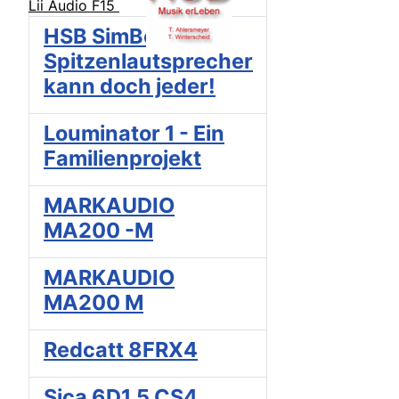
Lii Audio F15
HSB SimBo 1,
Spitzenlautsprecher
kann doch jeder!
Louminator 1 - Ein
Familienprojekt
MARKAUDIO
MA200 -M
MARKAUDIO
MA200 M
Redcatt 8FRX4
Sica 6D1,5 CS4