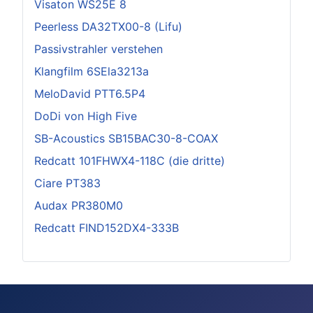
Visaton WS25E 8
Peerless DA32TX00-8 (Lifu)
Passivstrahler verstehen
Klangfilm 6SEla3213a
MeloDavid PTT6.5P4
DoDi von High Five
SB-Acoustics SB15BAC30-8-COAX
Redcatt 101FHWX4-118C (die dritte)
Ciare PT383
Audax PR380M0
Redcatt FIND152DX4-333B