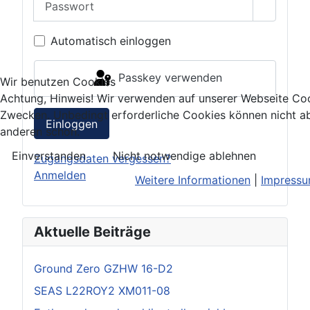
Passwor
Automatisch einloggen
Passkey verwenden
Wir benutzen Cookies
Achtung, Hinweis! Wir verwenden auf unserer Webseite Coo
Zwecken. Unbedingt erforderliche Cookies können nicht ab
Einloggen
anderen schon.
Einverstanden
Nicht notwendige ablehnen
Zugangsdaten vergessen?
Anmelden
Weitere Informationen
|
Impress
Aktuelle Beiträge
Ground Zero GZHW 16-D2
SEAS L22ROY2 XM011-08