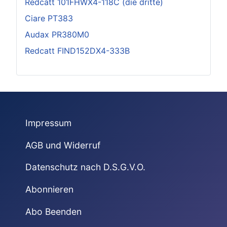
Redcatt 101FHWX4-118C (die dritte)
Ciare PT383
Audax PR380M0
Redcatt FIND152DX4-333B
Impressum
AGB und Widerruf
Datenschutz nach D.S.G.V.O.
Abonnieren
Abo Beenden