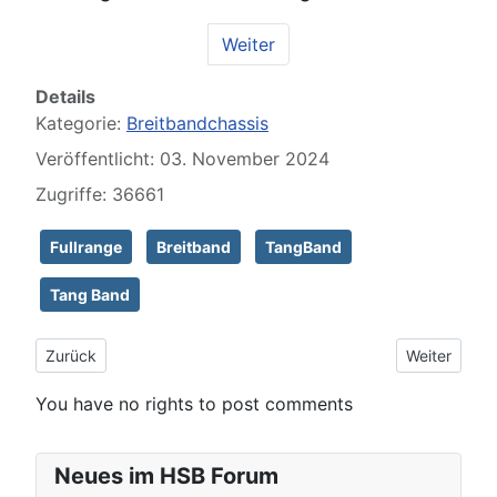
Weiter
Details
Kategorie:
Breitbandchassis
Veröffentlicht: 03. November 2024
Zugriffe: 36661
Fullrange
Breitband
TangBand
Tang Band
Vorheriger Beitrag: MARKAUDIO MA200 M
Nächster Bei
Zurück
Weiter
You have no rights to post comments
Neues im HSB Forum