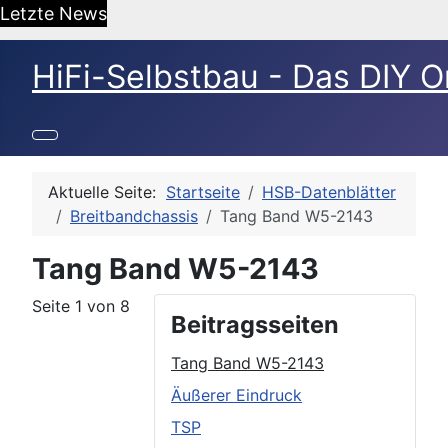
Letzte News
HiFi-Selbstbau - Das DIY O
Aktuelle Seite:
Startseite
HSB-Datenblätter
Breitbandchassis
Tang Band W5-2143
Tang Band W5-2143
Seite 1 von 8
Beitragsseiten
Tang Band W5-2143
Äußerer Eindruck
TSP