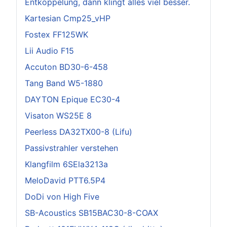
Entkoppelung, dann klingt alles viel besser.
Kartesian Cmp25_vHP
Fostex FF125WK
Lii Audio F15
Accuton BD30-6-458
Tang Band W5-1880
DAYTON Epique EC30-4
Visaton WS25E 8
Peerless DA32TX00-8 (Lifu)
Passivstrahler verstehen
Klangfilm 6SEla3213a
MeloDavid PTT6.5P4
DoDi von High Five
SB-Acoustics SB15BAC30-8-COAX