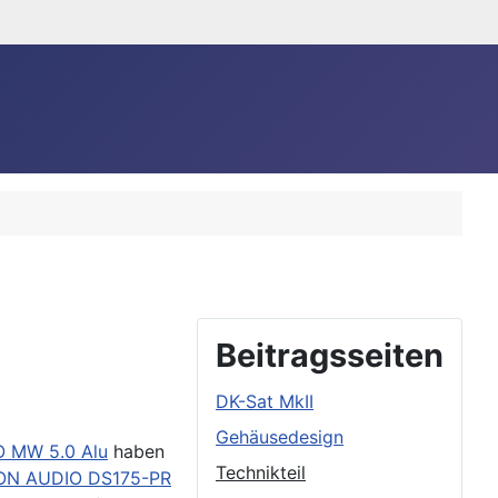
Beitragsseiten
DK-Sat MkII
Gehäusedesign
 MW 5.0 Alu
haben
Technikteil
N AUDIO DS175-PR