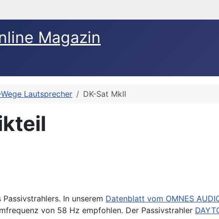
nline Magazin
-Wege Lautsprecher
DK-Sat MkII
kteil
 Passivstrahlers. In unserem
Datenblatt vom OMNES AUDIO
immfrequenz von 58 Hz empfohlen. Der Passivstrahler
DAYTO