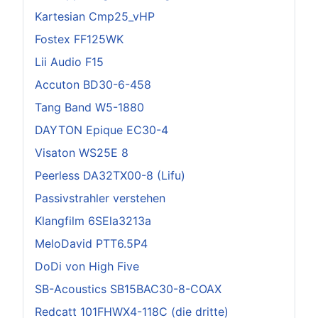
Kartesian Cmp25_vHP
Fostex FF125WK
Lii Audio F15
Accuton BD30-6-458
Tang Band W5-1880
DAYTON Epique EC30-4
Visaton WS25E 8
Peerless DA32TX00-8 (Lifu)
Passivstrahler verstehen
Klangfilm 6SEla3213a
MeloDavid PTT6.5P4
DoDi von High Five
SB-Acoustics SB15BAC30-8-COAX
Redcatt 101FHWX4-118C (die dritte)