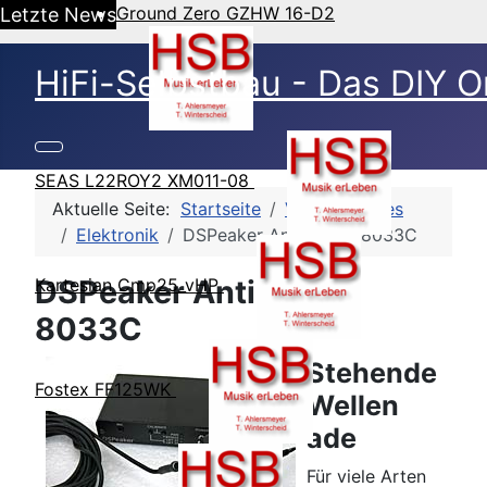
Ground Zero GZHW 16-D2
Letzte News
HiFi-Selbstbau - Das DIY O
SEAS L22ROY2 XM011-08
Aktuelle Seite:
Startseite
Verschiedenes
Elektronik
DSPeaker Anti-Mode 8033C
DSPeaker Anti-Mode
Kartesian Cmp25_vHP
8033C
Stehende
Fostex FF125WK
Wellen
ade
Für viele Arten