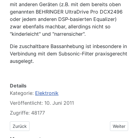
mit anderen Geräten (z.B. mit dem bereits oben
genannten BEHRINGER UltraDrive Pro DCX2496
oder jedem anderen DSP-basierten Equalizer)
zwar ebenfalls machbar, allerdings nicht so
"kinderleicht" und "narrensicher".
Die zuschaltbare Bassanhebung ist inbesondere in
Verbindung mit dem Subsonic-Filter praxisgerecht
ausgelegt.
Details
Kategorie:
Elektronik
Veröffentlicht: 10. Juni 2011
Zugriffe: 48177
Vorheriger Beitrag: DSM-260, digitales Lautsprecher Manag
Nächster Bei
Zurück
Weiter