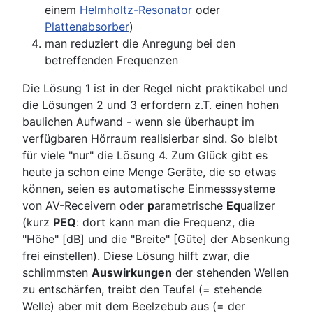
einem
Helmholtz-Resonator
oder
Plattenabsorber
)
man reduziert die Anregung bei den
betreffenden Frequenzen
Die Lösung 1 ist in der Regel nicht praktikabel und
die Lösungen 2 und 3 erfordern z.T. einen hohen
baulichen Aufwand - wenn sie überhaupt im
verfügbaren Hörraum realisierbar sind. So bleibt
für viele "nur" die Lösung 4. Zum Glück gibt es
heute ja schon eine Menge Geräte, die so etwas
können, seien es automatische Einmesssysteme
von AV-Receivern oder
p
arametrische
Eq
ualizer
(kurz
PEQ
: dort kann man die Frequenz, die
"Höhe" [dB] und die "Breite" [Güte] der Absenkung
frei einstellen). Diese Lösung hilft zwar, die
schlimmsten
Auswirkungen
der stehenden Wellen
zu entschärfen, treibt den Teufel (= stehende
Welle) aber mit dem Beelzebub aus (= der