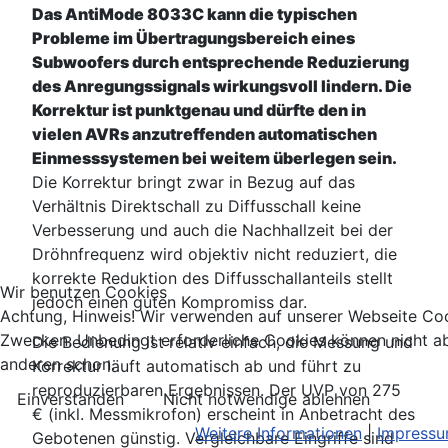
Das AntiMode 8033C kann die typischen
Probleme im Übertragungsbereich eines
Subwoofers durch entsprechende Reduzierung
des Anregungssignals wirkungsvoll lindern. Die
Korrektur ist punktgenau und dürfte den in
vielen AVRs anzutreffenden automatischen
Einmesssystemen bei weitem überlegen sein.
Die Korrektur bringt zwar in Bezug auf das
Verhältnis Direktschall zu Diffusschall keine
Verbesserung und auch die Nachhallzeit bei der
Dröhnfrequenz wird objektiv nicht reduziert, die
korrekte Reduktion des Diffusschallanteils stellt
Wir benutzen Cookies
jedoch einen guten Kompromiss dar.
Achtung, Hinweis! Wir verwenden auf unserer Webseite Coo
Zwecken. Unbedingt erforderliche Cookies können nicht ab
Die Bedienung ist relativ einfach, die Messung und
anderen schon.
Korrektur läuft automatisch ab und führt zu
reproduzierbaren Ergebnissen. Der UVP von 275
Einverstanden
Nicht notwendige ablehnen
€ (inkl. Messmikrofon) erscheint in Anbetracht des
Weitere Informationen
|
Impress
Gebotenen günstig. Vergleichbare Eingriffe sind