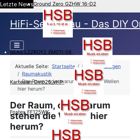
Ground Zero GZHW 16-D2
Letzte News
HiFi-Selbstbau - Das DIY O
SEAS L22ROY2 XM011-08
Aktuelle Seite:
Startseite
HSB Grundlagen
Raumakustik
Der Raum, oder warum stehen die Wellen
Kartesian Cmp25_vHP
hier herum?
Der Raum, oder warum
Fostex FF125WK
stehen die Wellen hier
herum?