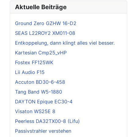
Aktuelle Beiträge
Ground Zero GZHW 16-D2
SEAS L22ROY2 XM011-08
Entkoppelung, dann klingt alles viel besser.
Kartesian Cmp25_vHP
Fostex FF125WK
Lii Audio F15
Accuton BD30-6-458
Tang Band W5-1880
DAYTON Epique EC30-4
Visaton WS25E 8
Peerless DA32TX00-8 (Lifu)
Passivstrahler verstehen