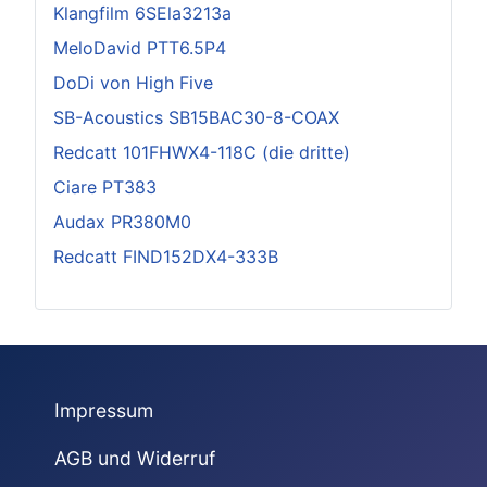
Klangfilm 6SEla3213a
MeloDavid PTT6.5P4
DoDi von High Five
SB-Acoustics SB15BAC30-8-COAX
Redcatt 101FHWX4-118C (die dritte)
Ciare PT383
Audax PR380M0
Redcatt FIND152DX4-333B
Impressum
AGB und Widerruf