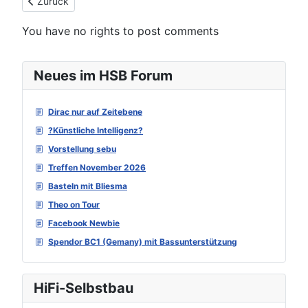
Vorheriger Beitrag: Raumakustik im Detail (Anfänger)
Zurück
You have no rights to post comments
Neues im HSB Forum
Dirac nur auf Zeitebene
?Künstliche Intelligenz?
Vorstellung sebu
Treffen November 2026
Basteln mit Bliesma
Theo on Tour
Facebook Newbie
Spendor BC1 (Gemany) mit Bassunterstützung
HiFi-Selbstbau