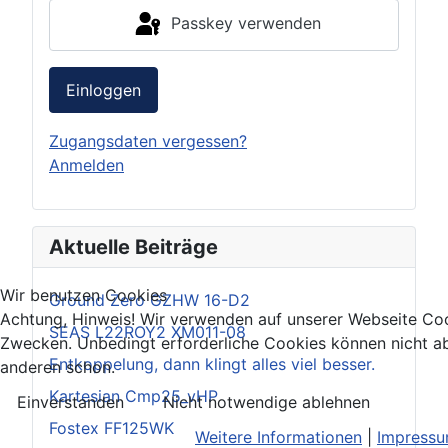
Passkey verwenden
Einloggen
Zugangsdaten vergessen?
Anmelden
Aktuelle Beiträge
Wir benutzen Cookies
Ground Zero GZHW 16-D2
Achtung, Hinweis! Wir verwenden auf unserer Webseite Coo
SEAS L22ROY2 XM011-08
Zwecken. Unbedingt erforderliche Cookies können nicht ab
Entkoppelung, dann klingt alles viel besser.
anderen schon.
Kartesian Cmp25_vHP
Einverstanden
Nicht notwendige ablehnen
Fostex FF125WK
Weitere Informationen
|
Impress