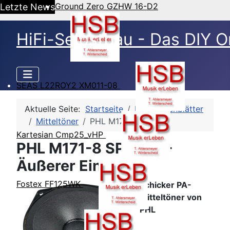
Ground Zero GZHW 16-D2
Letzte News
HiFi-Selbstbau - Das DIY O
SEAS L22ROY2 XM011-08
Aktuelle Seite:
Startseite
HSB-Datenblätter
Mitteltöner
PHL M171-8 SP1040
Kartesian Cmp25_vHP
PHL M171-8 SP1040 -
Äußerer Eindruck
Fostex FF125WK
Schicker PA-
Mitteltöner von
PHL