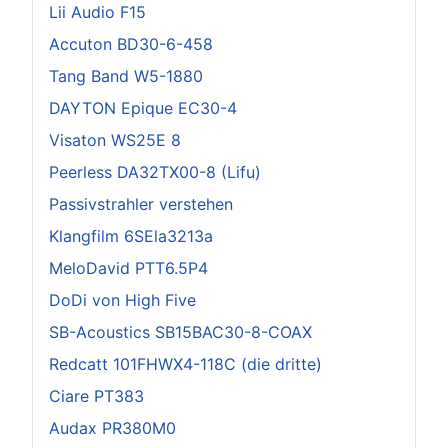
Lii Audio F15
Accuton BD30-6-458
Tang Band W5-1880
DAYTON Epique EC30-4
Visaton WS25E 8
Peerless DA32TX00-8 (Lifu)
Passivstrahler verstehen
Klangfilm 6SEla3213a
MeloDavid PTT6.5P4
DoDi von High Five
SB-Acoustics SB15BAC30-8-COAX
Redcatt 101FHWX4-118C (die dritte)
Ciare PT383
Audax PR380M0