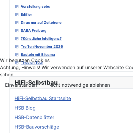
Vorstellung sebu
Edifier
Dirac nur auf Zeitebene
SABA Freiburg
?Künstliche Intelligenz?
Treffen November 2026
Basteln mit Bliesma
Wir benutzen Cookies
Theo on Tour
Achtung, Hinweis! Wir verwenden auf unserer Webseite Coo
schon.
HiFi-Selbstbau
Einverstanden
Nicht notwendige ablehnen
HiFi-Selbstbau Startseite
HSB Blog
HSB-Datenblätter
HSB-Bauvorschläge