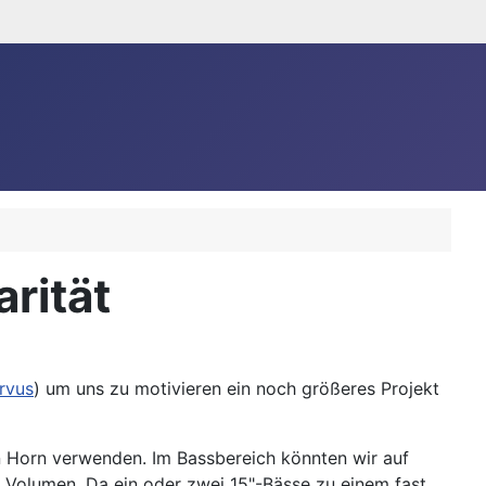
rität
rvus
) um uns zu motivieren ein noch größeres Projekt
in Horn verwenden. Im Bassbereich könnten wir auf
el Volumen. Da ein oder zwei 15"-Bässe zu einem fast