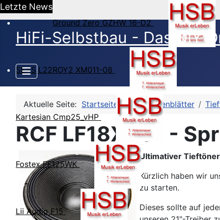
Letzte News
Ground Zero GZHW 16-D2
HiFi-Selbstbau - Das DIY O
SEAS L22ROY2 XM011-08
Aktuelle Seite:
Startseite
HSB-Datenblätter
Tie
Kartesian Cmp25_vHP
RCF LF18X401 - Spr
Ultimativer Tieftöner
Fostex FF125WK
Kürzlich haben wir un
zu starten.
Dieses sollte auf je
Lii Audio F15
unseren 21"-Treiber z