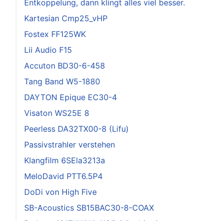
Entkoppelung, dann klingt alles viel besser.
Kartesian Cmp25_vHP
Fostex FF125WK
Lii Audio F15
Accuton BD30-6-458
Tang Band W5-1880
DAYTON Epique EC30-4
Visaton WS25E 8
Peerless DA32TX00-8 (Lifu)
Passivstrahler verstehen
Klangfilm 6SEla3213a
MeloDavid PTT6.5P4
DoDi von High Five
SB-Acoustics SB15BAC30-8-COAX