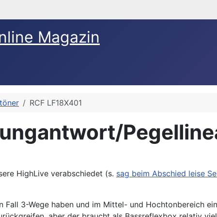
nline Magazin
ftöner
RCF LF18X401
ungantwort/Pegellinea
sere HighLive verabschiedet (s.
sag beim Abschied leise Se
den Fall 3-Wege haben und im Mittel- und Hochtonbereich e
urückgreifen, aber der braucht als Bassreflexbox relativ vi