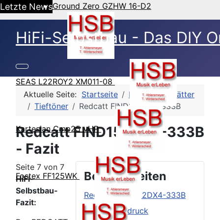
Ground Zero GZHW 16-D2
Letzte News
HiFi-Selbstbau - Das DIY O
SEAS L22ROY2 XM011-08
Aktuelle Seite:
Startseite
HSB-Datenblätter
Tieftöner
Redcatt FIND152DX4-333B
Redcatt FIND152DX4-333B
Kartesian Cmp25_vHP
- Fazit
Seite 7 von 7
Beitragsseiten
Fostex FF125WK
HiFi-
Selbstbau-
Redcatt FIND152DX4-333B
Fazit:
Äußerer Eindruck