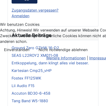
Zugangsdaten vergessen?
Anmelden
Wir benutzen Cookies
Achtung, Hinweis! Wir verwenden auf unserer Webseite Coo
Aktuelle Beiträge
Zwecken. Unbedingt erforderliche Cookies können nicht ab
anderen schon.
Ground Zero GZHW 16-D2
Einverstanden
Nicht notwendige ablehnen
SEAS L22ROY2 XM011-08
Weitere Informationen
|
Impress
Entkoppelung, dann klingt alles viel besser.
Kartesian Cmp25_vHP
Fostex FF125WK
Lii Audio F15
Accuton BD30-6-458
Tang Band W5-1880