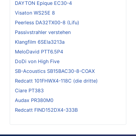
DAYTON Epique EC30-4
Visaton WS25E 8
Peerless DA32TX00-8 (Lifu)
Passivstrahler verstehen
Klangfilm 6SEla3213a
MeloDavid PTT6.5P4
DoDi von High Five
SB-Acoustics SB15BAC30-8-COAX
Redcatt 101FHWX4-118C (die dritte)
Ciare PT383
Audax PR380M0
Redcatt FIND152DX4-333B