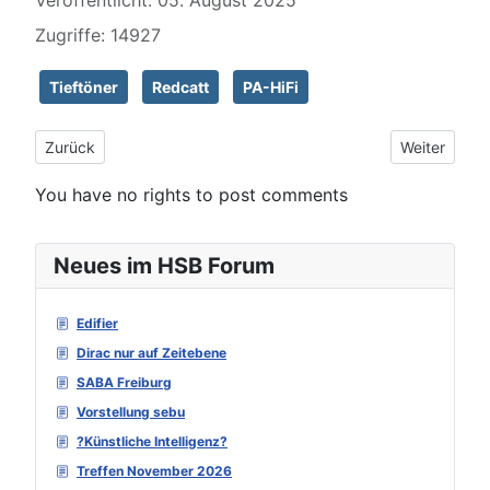
Veröffentlicht: 05. August 2025
Zugriffe: 14927
Tieftöner
Redcatt
PA-HiFi
Vorheriger Beitrag: Redcatt 101FHWX4-118C (die dritte)
Nächster Be
Zurück
Weiter
You have no rights to post comments
Neues im HSB Forum
Edifier
Dirac nur auf Zeitebene
SABA Freiburg
Vorstellung sebu
?Künstliche Intelligenz?
Treffen November 2026