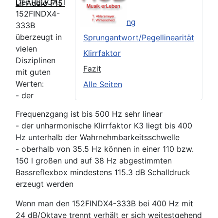
Der REDCATT
Lii Audio F15
TSP
152FINDX4-
Frequenzgang
333B
überzeugt in
Sprungantwort/Pegellinearität
vielen
Klirrfaktor
Disziplinen
Fazit
mit guten
Werten:
Alle Seiten
- der
Frequenzgang ist bis 500 Hz sehr linear
- der unharmonische Klirrfaktor K3 liegt bis 400
Hz unterhalb der Wahrnehmbarkeitsschwelle
- oberhalb von 35.5 Hz können in einer 110 bzw.
150 l großen und auf 38 Hz abgestimmten
Bassreflexbox mindestens 115.3 dB Schalldruck
erzeugt werden
Wenn man den 152FINDX4-333B bei 400 Hz mit
24 dB/Oktave trennt verhält er sich weitestgehend