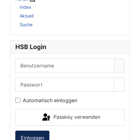
Weitere Informationen: Forum
Index
Aktuell
Suche
HSB Login
Benutzername
Passwort
Passwor
Automatisch einloggen
Passkey verwenden
Einloggen