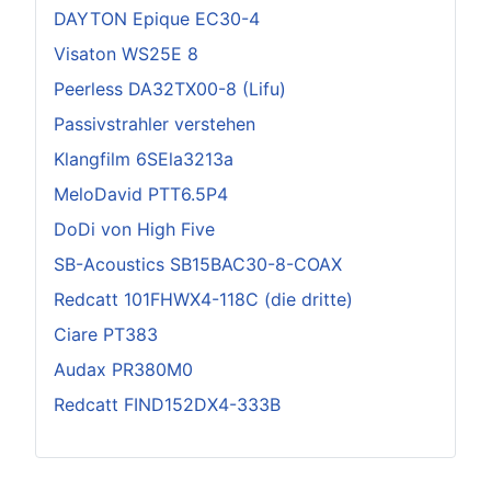
DAYTON Epique EC30-4
Visaton WS25E 8
Peerless DA32TX00-8 (Lifu)
Passivstrahler verstehen
Klangfilm 6SEla3213a
MeloDavid PTT6.5P4
DoDi von High Five
SB-Acoustics SB15BAC30-8-COAX
Redcatt 101FHWX4-118C (die dritte)
Ciare PT383
Audax PR380M0
Redcatt FIND152DX4-333B