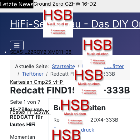
Ground Zero GZHW 16-D2
Letzte News
HiFi-Selbstbau - Das DIY O
SEAS L22ROY2 XM011-08
Aktuelle Seite:
Startseite
HSB-Datenblätter
Tieftöner
Redcatt FIND152DX4-333B
Kartesian Cmp25_vHP
Redcatt FIND152DX4-333B
Seite 1 von 7
Beitragsseiten
15-Zöller von
Fostex FF125WK
REDCATT für
Redcatt FIND152DX4-333B
lautes HiFi
Äußerer Eindruck
Momentan
TSP