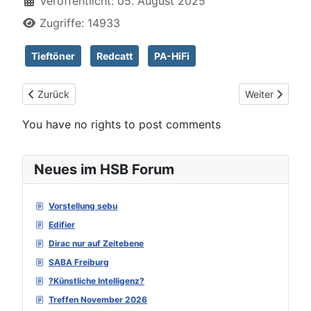
Veröffentlicht: 05. August 2025
Zugriffe: 14933
Tieftöner
Redcatt
PA-HiFi
Vorheriger Beitrag: Redcatt 101FHWX4-118C (die dritte)
Nächster Beit
Zurück
Weiter
You have no rights to post comments
Neues im HSB Forum
Vorstellung sebu
Edifier
Dirac nur auf Zeitebene
SABA Freiburg
?Künstliche Intelligenz?
Treffen November 2026