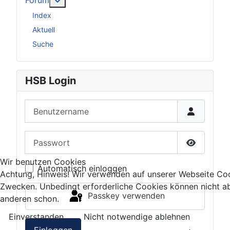
Forum
Index
Aktuell
Suche
HSB Login
Benutzername
Passwort
Passwort 
Wir benutzen Cookies
Automatisch einloggen
Achtung, Hinweis! Wir verwenden auf unserer Webseite Coo
Zwecken. Unbedingt erforderliche Cookies können nicht ab
Passkey verwenden
anderen schon.
Einverstanden
Nicht notwendige ablehnen
Einloggen