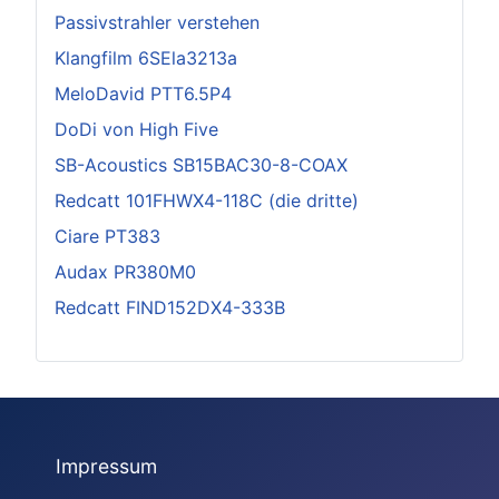
Passivstrahler verstehen
Klangfilm 6SEla3213a
MeloDavid PTT6.5P4
DoDi von High Five
SB-Acoustics SB15BAC30-8-COAX
Redcatt 101FHWX4-118C (die dritte)
Ciare PT383
Audax PR380M0
Redcatt FIND152DX4-333B
Impressum