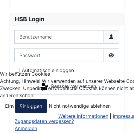
HSB Login
Benutzername
Passwort
Passwort 
Automatisch einloggen
Wir benutzen Cookies
Achtung, Hinweis! Wir verwenden auf unserer Webseite Coo
Passkey verwenden
Zwecken. Unbedingt erforderliche Cookies können nicht ab
anderen schon.
Einverstanden
Nicht notwendige ablehnen
Einloggen
Weitere Informationen
|
Impress
Zugangsdaten vergessen?
Anmelden