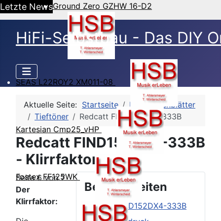
Ground Zero GZHW 16-D2
Letzte News
HiFi-Selbstbau - Das DIY O
SEAS L22ROY2 XM011-08
Aktuelle Seite:
Startseite
HSB-Datenblätter
Tieftöner
Redcatt FIND152DX4-333B
Kartesian Cmp25_vHP
Redcatt FIND152DX4-333B
- Klirrfaktor
Fostex FF125WK
Seite 6 von 7
Beitragsseiten
Der
Klirrfaktor:
Redcatt FIND152DX4-333B