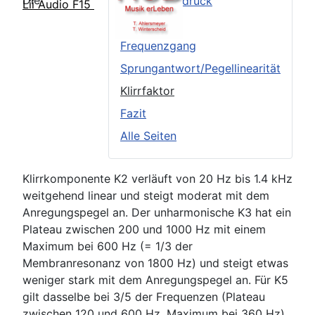
Die
Äußerer Eindruck
Lii Audio F15
TSP
Frequenzgang
Sprungantwort/Pegellinearität
Klirrfaktor
Fazit
Alle Seiten
Klirrkomponente K2 verläuft von 20 Hz bis 1.4 kHz
weitgehend linear und steigt moderat mit dem
Anregungspegel an. Der unharmonische K3 hat ein
Plateau zwischen 200 und 1000 Hz mit einem
Maximum bei 600 Hz (= 1/3 der
Membranresonanz von 1800 Hz) und steigt etwas
weniger stark mit dem Anregungspegel an. Für K5
gilt dasselbe bei 3/5 der Frequenzen (Plateau
zwischen 120 und 600 Hz, Maximum bei 360 Hz).