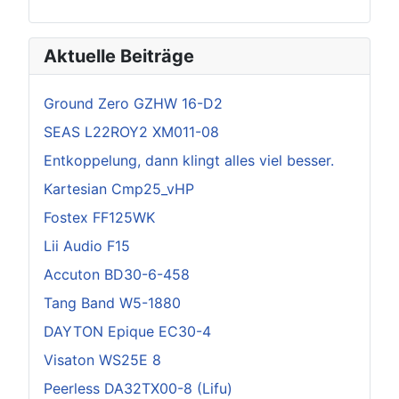
Aktuelle Beiträge
Ground Zero GZHW 16-D2
SEAS L22ROY2 XM011-08
Entkoppelung, dann klingt alles viel besser.
Kartesian Cmp25_vHP
Fostex FF125WK
Lii Audio F15
Accuton BD30-6-458
Tang Band W5-1880
DAYTON Epique EC30-4
Visaton WS25E 8
Peerless DA32TX00-8 (Lifu)