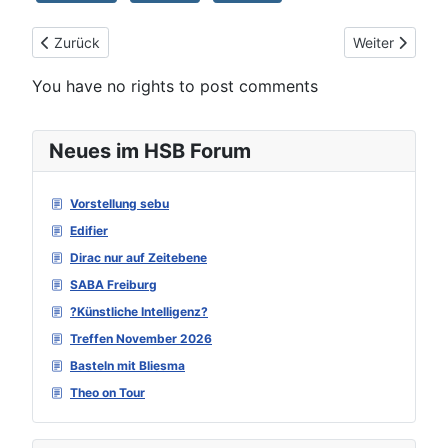
Vorheriger Beitrag: Redcatt 101FHWX4-118C (die dritte)
Nächster Beit
Zurück
Weiter
You have no rights to post comments
Neues im HSB Forum
Vorstellung sebu
Edifier
Dirac nur auf Zeitebene
SABA Freiburg
?Künstliche Intelligenz?
Treffen November 2026
Basteln mit Bliesma
Theo on Tour