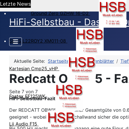
Letzte News
Ground Zero GZHW 16-D2
HiFi-Selbstbau - Das DIY O
SEAS L22ROY2 XM011-08
Aktuelle Seite:
Startseite
HSB-Datenblätter
Tie
Kartesian Cmp25_vHP
Redcatt OBW15 - Fa
Seite 7 von 7
Fostex FF125WK
HiFi-Selbstbau-Fazit:
Der REDCATT OBW15 ist mit einer Gesamtgüte von 0.6
geeignet - wobei die offene Schallwand sicher die optis
Lii Audio F15
Bis 500 Hz macht der Frequenzgang eine gute Figur, da