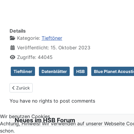
Details
Kategorie:
Tieftöner
Veröffentlicht: 15. Oktober 2023
Zugriffe: 44045
Tieftöner
Datenblätter
HSB
Blue Planet Acousti
Vorheriger Beitrag: Redcatt Exclusive 8
Zurück
You have no rights to post comments
Wir benutzen Cookies
Neues im HSB Forum
Achtung, Hinweis! Wir verwenden auf unserer Webseite Coo
schon.