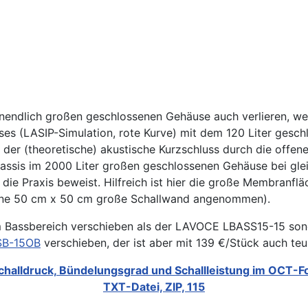
endlich großen geschlossenen Gehäuse auch verlieren, wen
es (LASIP-Simulation, rote Kurve) mit dem 120 Liter gesc
t der (theoretische) akustische Kurzschluss durch die off
assis im 2000 Liter großen geschlossenen Gehäuse bei glei
h die Praxis beweist. Hilfreich ist hier die große Membranf
eine 50 cm x 50 cm große Schallwand angenommen).
Bassbereich verschieben als der LAVOCE LBASS15-15 sonde
SB-15OB
verschieben, der ist aber mit 139 €/Stück auch teure
challdruck, Bündelungsgrad und Schallleistung im OCT-Fo
TXT-Datei, ZIP, 115