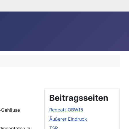
Beitragsseiten
Redcatt OBW15
e-Gehäuse
Äußerer Eindruck
TSP
linearitäten zu