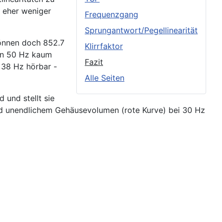
5 eher weniger
Frequenzgang
Sprungantwort/Pegellinearität
können doch 852.7
Klirrfaktor
von 50 Hz kaum
Fazit
 38 Hz hörbar -
Alle Seiten
 und stellt sie
d unendlichem Gehäusevolumen (rote Kurve) bei 30 Hz