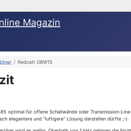
nline Magazin
ftöner
Redcatt OBW15
zit
85 optimal für offene Schallwände oder Transmission-Lin
ch elegantere und "luftigere" Lösung darstellen dürfte ;-).
rüber wird es wellig. Oberhalb von 1 kHz nehmen die Nicht