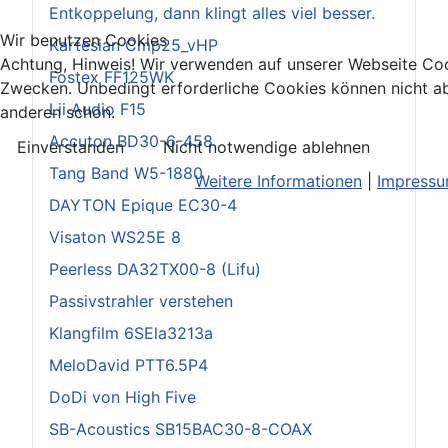
Entkoppelung, dann klingt alles viel besser.
Wir benutzen Cookies
Kartesian Cmp25_vHP
Achtung, Hinweis! Wir verwenden auf unserer Webseite Coo
Fostex FF125WK
Zwecken. Unbedingt erforderliche Cookies können nicht ab
Lii Audio F15
anderen schon.
Accuton BD30-6-458
Einverstanden
Nicht notwendige ablehnen
Tang Band W5-1880
Weitere Informationen
|
Impress
DAYTON Epique EC30-4
Visaton WS25E 8
Peerless DA32TX00-8 (Lifu)
Passivstrahler verstehen
Klangfilm 6SEla3213a
MeloDavid PTT6.5P4
DoDi von High Five
SB-Acoustics SB15BAC30-8-COAX