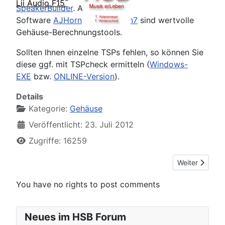
Lii Audio F15
SpeakerBuilder
. Auch die
Software
AJHorn
oder
AJHorn7
sind wertvolle
Gehäuse-Berechnungstools.
Sollten Ihnen einzelne TSPs fehlen, so können Sie
diese ggf. mit TSPcheck ermitteln (
Windows-
EXE
bzw.
ONLINE-Version
).
Details
Kategorie:
Gehäuse
Veröffentlicht: 23. Juli 2012
Zugriffe: 16259
Nächster Beit
Weiter
You have no rights to post comments
Neues im HSB Forum