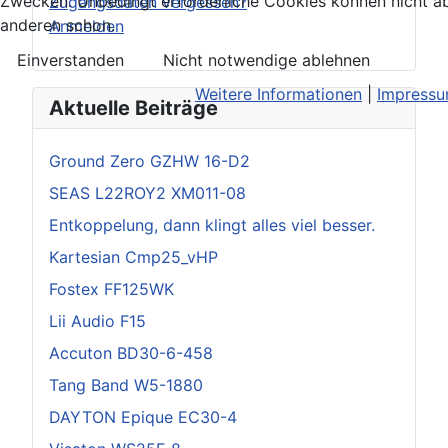
Zwecken. Unbedingt erforderliche Cookies können nicht ab
Zugangsdaten vergessen?
anderen schon.
Anmelden
Einverstanden
Nicht notwendige ablehnen
Weitere Informationen
|
Impress
Aktuelle Beiträge
Ground Zero GZHW 16-D2
SEAS L22ROY2 XM011-08
Entkoppelung, dann klingt alles viel besser.
Kartesian Cmp25_vHP
Fostex FF125WK
Lii Audio F15
Accuton BD30-6-458
Tang Band W5-1880
DAYTON Epique EC30-4