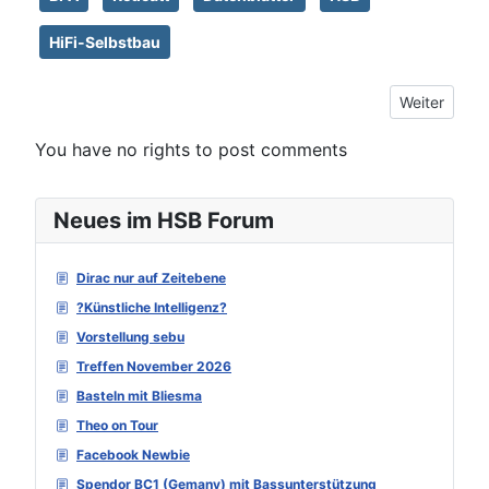
HiFi-Selbstbau
Nächster Be
Weiter
You have no rights to post comments
Neues im HSB Forum
Dirac nur auf Zeitebene
?Künstliche Intelligenz?
Vorstellung sebu
Treffen November 2026
Basteln mit Bliesma
Theo on Tour
Facebook Newbie
Spendor BC1 (Gemany) mit Bassunterstützung