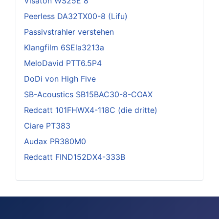
Visaton WS25E 8
Peerless DA32TX00-8 (Lifu)
Passivstrahler verstehen
Klangfilm 6SEla3213a
MeloDavid PTT6.5P4
DoDi von High Five
SB-Acoustics SB15BAC30-8-COAX
Redcatt 101FHWX4-118C (die dritte)
Ciare PT383
Audax PR380M0
Redcatt FIND152DX4-333B