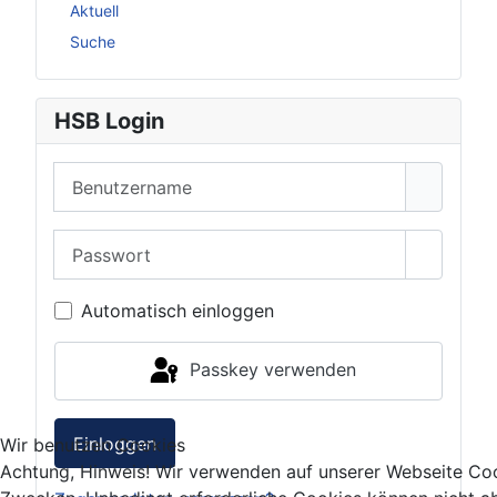
Aktuell
Suche
HSB Login
Benutzername
Passwort
Passwor
Automatisch einloggen
Passkey verwenden
Einloggen
Wir benutzen Cookies
Achtung, Hinweis! Wir verwenden auf unserer Webseite Coo