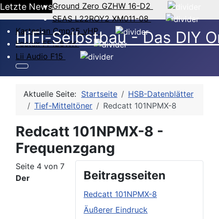
Ground Zero GZHW 16-D2
Letzte News
SEAS L22ROY2 XM011-08
Kartesian Cmp25_vHP
HiFi-Selbstbau - Das DIY O
Fostex FF125WK
Lii Audio F15
Aktuelle Seite:
Startseite
HSB-Datenblätter
Tief-Mitteltöner
Redcatt 101NPMX-8
Redcatt 101NPMX-8 -
Frequenzgang
Seite 4 von 7
Beitragsseiten
Der
Redcatt 101NPMX-8
Äußerer Eindruck