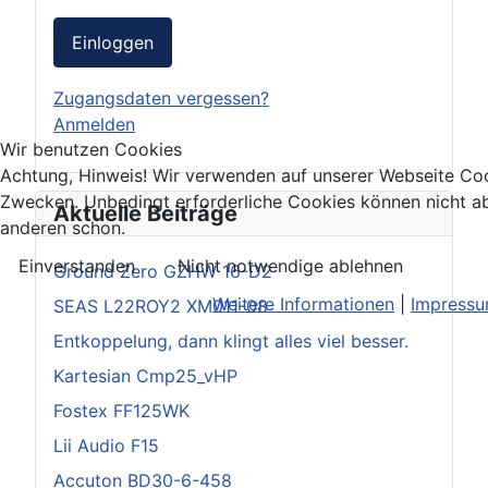
Einloggen
Zugangsdaten vergessen?
Anmelden
Wir benutzen Cookies
Achtung, Hinweis! Wir verwenden auf unserer Webseite Coo
Zwecken. Unbedingt erforderliche Cookies können nicht ab
Aktuelle Beiträge
anderen schon.
Einverstanden
Nicht notwendige ablehnen
Ground Zero GZHW 16-D2
Weitere Informationen
|
Impress
SEAS L22ROY2 XM011-08
Entkoppelung, dann klingt alles viel besser.
Kartesian Cmp25_vHP
Fostex FF125WK
Lii Audio F15
Accuton BD30-6-458