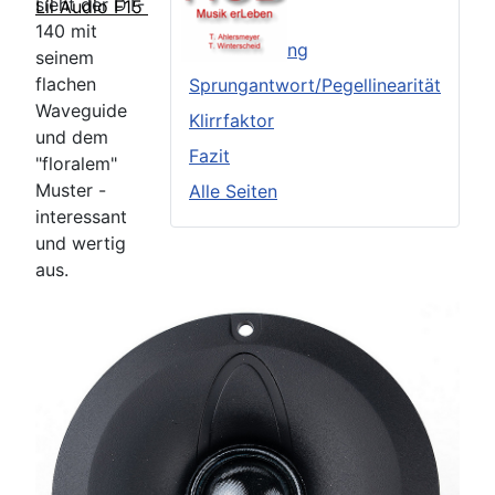
sieht der DT-
Lii Audio F15
TSP
140 mit
Frequenzgang
seinem
flachen
Sprungantwort/Pegellinearität
Waveguide
Klirrfaktor
und dem
Fazit
"floralem"
Muster -
Alle Seiten
interessant
und wertig
aus.