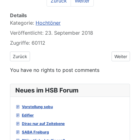
Zurück
Weiter
Details
Kategorie:
Hochtöner
Veröffentlicht: 23. September 2018
Zugriffe: 60112
Vorheriger Beitrag: Omnes Audio T25H
Nächster Bei
Zurück
Weiter
You have no rights to post comments
Neues im HSB Forum
Vorstellung sebu
Edifier
Dirac nur auf Zeitebene
SABA Freiburg