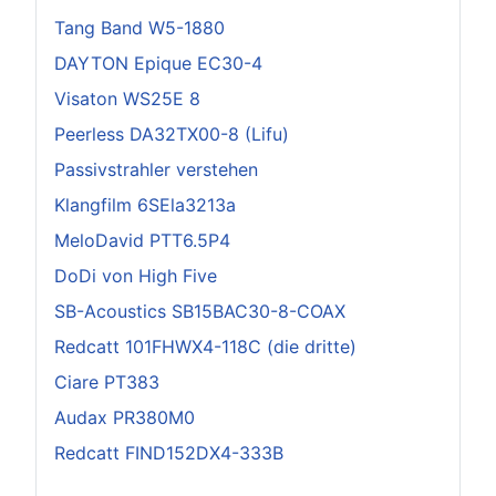
Tang Band W5-1880
DAYTON Epique EC30-4
Visaton WS25E 8
Peerless DA32TX00-8 (Lifu)
Passivstrahler verstehen
Klangfilm 6SEla3213a
MeloDavid PTT6.5P4
DoDi von High Five
SB-Acoustics SB15BAC30-8-COAX
Redcatt 101FHWX4-118C (die dritte)
Ciare PT383
Audax PR380M0
Redcatt FIND152DX4-333B