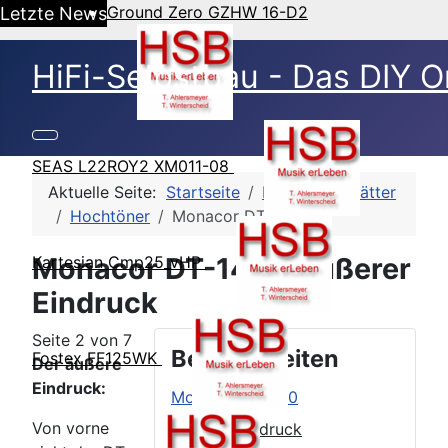
Ground Zero GZHW 16-D2
Letzte News
HiFi-Selbstbau - Das DIY O
SEAS L22ROY2 XM011-08
Aktuelle Seite:
Startseite
HSB-Datenblätter
Hochtöner
Monacor DT-140
Monacor DT-140 - Äußerer
Kartesian Cmp25_vHP
Eindruck
Seite 2 von 7
Beitragsseiten
Fostex FF125WK
Der äußere
Eindruck:
Monacor DT-140
Von vorne
Äußerer Eindruck