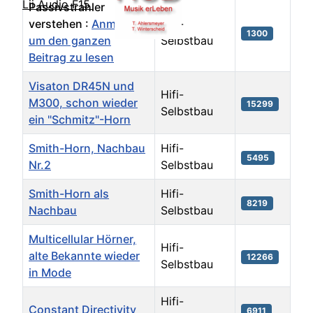
Lii Audio F15
Passivstrahler
verstehen :
Anmelden,
Hifi-
1300
um den ganzen
Selbstbau
Beitrag zu lesen
Visaton DR45N und
Hifi-
M300, schon wieder
15299
Selbstbau
ein "Schmitz"-Horn
Smith-Horn, Nachbau
Hifi-
5495
Nr.2
Selbstbau
Smith-Horn als
Hifi-
8219
Nachbau
Selbstbau
Multicellular Hörner,
Hifi-
alte Bekannte wieder
12266
Selbstbau
in Mode
Hifi-
Constant Directivity
6911