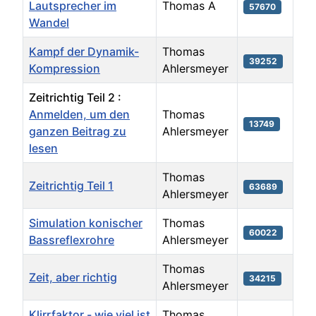
Lautsprecher im
Thomas A
57670
Wandel
Kampf der Dynamik-
Thomas
39252
Kompression
Ahlersmeyer
Zeitrichtig Teil 2 :
Anmelden, um den
Thomas
13749
ganzen Beitrag zu
Ahlersmeyer
lesen
Thomas
Zeitrichtig Teil 1
63689
Ahlersmeyer
Simulation konischer
Thomas
60022
Bassreflexrohre
Ahlersmeyer
Thomas
Zeit, aber richtig
34215
Ahlersmeyer
Klirrfaktor - wie viel ist
Thomas