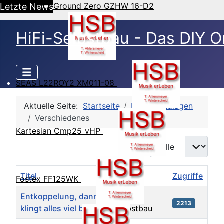
Ground Zero GZHW 16-D2
Letzte News
HiFi-Selbstbau - Das DIY O
SEAS L22ROY2 XM011-08
Aktuelle Seite:
Startseite
HSB Grundlagen
Verschiedenes
Kartesian Cmp25_vHP
Anzeige #
Titel
Autor
Zugriffe
Fostex FF125WK
Entkoppelung, dann
Hifi-
2213
klingt alles viel besser.
Selbstbau