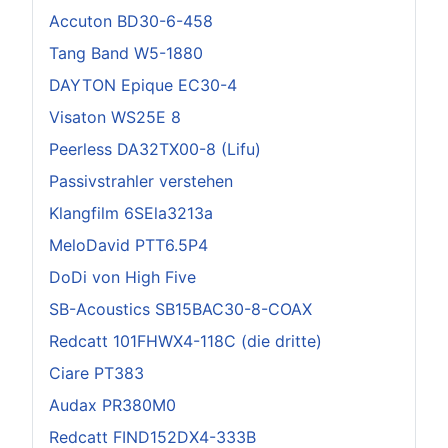
Accuton BD30-6-458
Tang Band W5-1880
DAYTON Epique EC30-4
Visaton WS25E 8
Peerless DA32TX00-8 (Lifu)
Passivstrahler verstehen
Klangfilm 6SEla3213a
MeloDavid PTT6.5P4
DoDi von High Five
SB-Acoustics SB15BAC30-8-COAX
Redcatt 101FHWX4-118C (die dritte)
Ciare PT383
Audax PR380M0
Redcatt FIND152DX4-333B