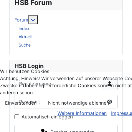
HSB Forum
Weitere Informationen: Forum
Forum
Index
Aktuell
Suche
HSB Login
Wir benutzen Cookies
Achtung, Hinweis! Wir verwenden auf unserer Webseite Coo
Benutzername
Zwecken. Unbedingt erforderliche Cookies können nicht ab
anderen schon.
Passwort
Einverstanden
Nicht notwendige ablehnen
Passwort 
Weitere Informationen
|
Impress
Automatisch einloggen