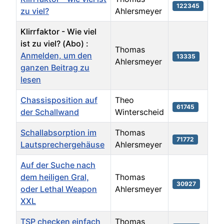
122345
zu viel?
Ahlersmeyer
Klirrfaktor - Wie viel
ist zu viel? (Abo) :
Thomas
Anmelden, um den
13335
Ahlersmeyer
ganzen Beitrag zu
lesen
Chassisposition auf
Theo
61745
der Schallwand
Winterscheid
Schallabsorption im
Thomas
71772
Lautsprechergehäuse
Ahlersmeyer
Auf der Suche nach
dem heiligen Gral,
Thomas
30927
oder Lethal Weapon
Ahlersmeyer
XXL
TSP checken einfach
Thomas