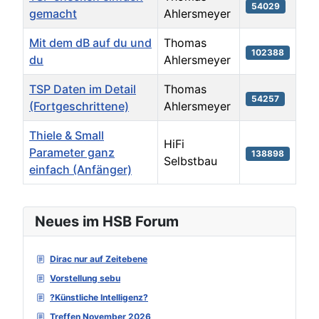
54029
gemacht
Ahlersmeyer
Mit dem dB auf du und
Thomas
102388
du
Ahlersmeyer
TSP Daten im Detail
Thomas
54257
(Fortgeschrittene)
Ahlersmeyer
Thiele & Small
HiFi
Parameter ganz
138898
Selbstbau
einfach (Anfänger)
Beiträge
Neues im HSB Forum
Dirac nur auf Zeitebene
Vorstellung sebu
?Künstliche Intelligenz?
Treffen November 2026