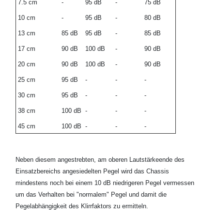
7.5 cm
-
95 dB
-
75 dB
10 cm
-
95 dB
-
80 dB
13 cm
85 dB
95 dB
-
85 dB
17 cm
90 dB
100 dB
-
90 dB
20 cm
90 dB
100 dB
-
90 dB
25 cm
95 dB
-
-
-
30 cm
95 dB
-
-
-
38 cm
100 dB
-
-
-
45 cm
100 dB
-
-
-
Neben diesem angestrebten, am oberen Lautstärkeende des
Einsatzbereichs angesiedelten Pegel wird das Chassis
mindestens noch bei einem 10 dB niedrigeren Pegel vermessen
um das Verhalten bei "normalem" Pegel und damit die
Pegelabhängigkeit des Klirrfaktors zu ermitteln.