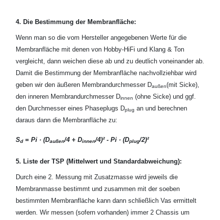
4. Die Bestimmung der Membranfläche:
Wenn man so die vom Hersteller angegebenen Werte für die
Membranfläche mit denen von Hobby-HiFi und Klang & Ton
vergleicht, dann weichen diese ab und zu deutlich voneinander ab.
Damit die Bestimmung der Membranfläche nachvollziehbar wird
geben wir den äußeren Membrandurchmesser D
(mit Sicke),
außen
den inneren Membrandurchmesser D
(ohne Sicke) und ggf.
innen
den Durchmesser eines Phaseplugs D
an und berechnen
plug
daraus dann die Membranfläche zu:
S
= Pi · (D
/4 + D
/4)² - Pi · (D
/2)²
d
außen
innen
plug
5. Liste der TSP (Mittelwert und Standardabweichung):
Durch eine 2. Messung mit Zusatzmasse wird jeweils die
Membranmasse bestimmt und zusammen mit der soeben
bestimmten Membranfläche kann dann schließlich Vas ermittelt
werden. Wir messen (sofern vorhanden) immer 2 Chassis um