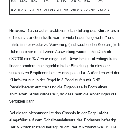
Kx
100%
10%
1%
0.1%
0.01%
5%
2%
Kx
0 dB
-20 dB
-40 dB
-60 dB
-80 dB
-26 dB
-34 dB
Hinweis:
Die zunächst praktizierte Darstellung des Klirrfaktors in
dB relativ zur Grundwelle war für viele Leser "ungewohnt" und
führte immer wieder zu Verwirrung (und rauchenden Köpfen ;-)). Im
Rahmen einer effektiveren Auswertung wurde schließlich ab
03/2006 eine %-Achse eingeführt. Diese besitzt allerdings keine
lineare sondern eine logarithmische Einteilung, da dies dem
subjektiven Empfinden besser angepasst ist. Außerdem wird der
KLirrfaktor nun in der Regel in 3 Pegelstufen mit 5 dB
Pegeldifferenz ermittelt und die Ergebnisse in Form eines
animierten Bildes dargestellt, so dass man die Änderungen gut
verfolgen kann.
Bei diesen Messungen ist das Chassis in der Regel
nicht
eingefräst
auf dem Schallwandeinsatz des Podestes befestigt.
Der Mikrofonabstand beträgt 20 cm, der Mikrofonwinkel 0°. Die