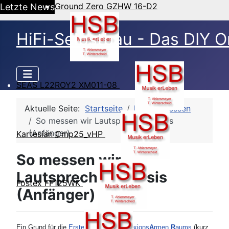
Ground Zero GZHW 16-D2
Letzte News
HiFi-Selbstbau - Das DIY O
SEAS L22ROY2 XM011-08
Aktuelle Seite:
Startseite
HSB
Messen
So messen wir Lautsprecherchassis
(Anfänger)
Kartesian Cmp25_vHP
So messen wir
Lautsprecherchassis
Fostex FF125WK
(Anfänger)
Ein Grund für die
Erstellung eines
R
eflexions
A
rmen
R
aums
(kurz