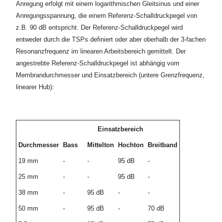
Anregung erfolgt mit einem logarithmischen Gleitsinus und einer
Anregungsspannung, die einem Referenz-Schalldruckpegel von
z.B. 90 dB entspricht. Der Referenz-Schalldruckpegel wird
entweder durch die TSPs definiert oder aber oberhalb der 3-fachen
Resonanzfrequenz im linearen Arbeitsbereich gemittelt. Der
angestrebte Referenz-Schalldruckpegel ist abhängig vom
Membrandurchmesser und Einsatzbereich (untere Grenzfrequenz,
linearer Hub):
Einsatzbereich
Durchmesser
Bass
Mittelton
Hochton
Breitband
19 mm
-
-
95 dB
-
25 mm
-
-
95 dB
-
38 mm
-
95 dB
-
-
50 mm
-
95 dB
-
70 dB