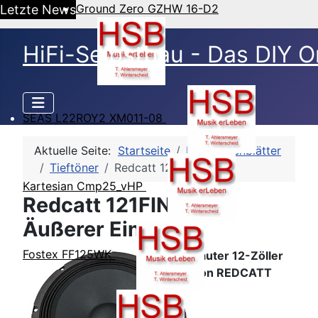
Ground Zero GZHW 16-D2
Letzte News
HiFi-Selbstbau - Das DIY O
SEAS L22ROY2 XM011-08
Aktuelle Seite:
Startseite
HSB-Datenblätter
Tieftöner
Redcatt 121FINDX4
Kartesian Cmp25_vHP
Redcatt 121FINDX4 -
Äußerer Eindruck
Fostex FF125WK
Lauter 12-Zöller
von REDCATT