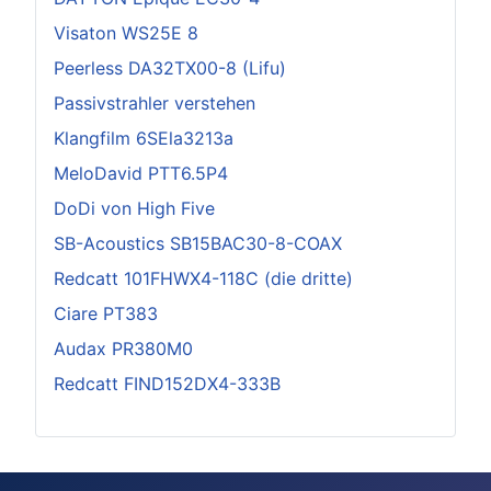
Visaton WS25E 8
Peerless DA32TX00-8 (Lifu)
Passivstrahler verstehen
Klangfilm 6SEla3213a
MeloDavid PTT6.5P4
DoDi von High Five
SB-Acoustics SB15BAC30-8-COAX
Redcatt 101FHWX4-118C (die dritte)
Ciare PT383
Audax PR380M0
Redcatt FIND152DX4-333B