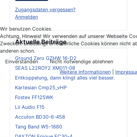
Zugangsdaten vergessen?
Anmelden
Wir benutzen Cookies
Achtung, Hinweis! Wir verwenden auf unserer Webseite Coo
Aktuelle Beiträge
Zwecken. Unbedingt erforderliche Cookies können nicht ab
anderen schon.
Ground Zero GZHW 16-D2
Einverstanden
Nicht notwendige ablehnen
SEAS L22ROY2 XM011-08
Weitere Informationen
|
Impress
Entkoppelung, dann klingt alles viel besser.
Kartesian Cmp25_vHP
Fostex FF125WK
Lii Audio F15
Accuton BD30-6-458
Tang Band W5-1880
DAYTON Epique EC30-4