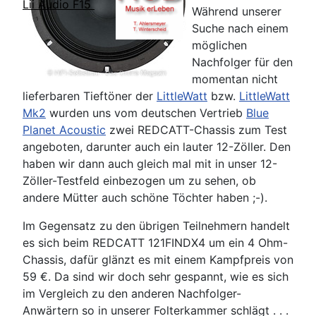
Lii Audio F15
Während unserer
Suche nach einem
möglichen
Nachfolger für den
momentan nicht
lieferbaren Tieftöner der
LittleWatt
bzw.
LittleWatt
Mk2
wurden uns vom deutschen Vertrieb
Blue
Planet Acoustic
zwei REDCATT-Chassis zum Test
angeboten, darunter auch ein lauter 12-Zöller. Den
haben wir dann auch gleich mal mit in unser 12-
Zöller-Testfeld einbezogen um zu sehen, ob
andere Mütter auch schöne Töchter haben ;-).
Im Gegensatz zu den übrigen Teilnehmern handelt
es sich beim REDCATT 121FINDX4 um ein 4 Ohm-
Chassis, dafür glänzt es mit einem Kampfpreis von
59 €. Da sind wir doch sehr gespannt, wie es sich
im Vergleich zu den anderen Nachfolger-
Anwärtern so in unserer Folterkammer schlägt . . .