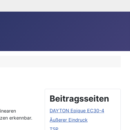
Beitragsseiten
DAYTON Epique EC30-4
inearen
zen erkennbar.
Äußerer Eindruck
TSP