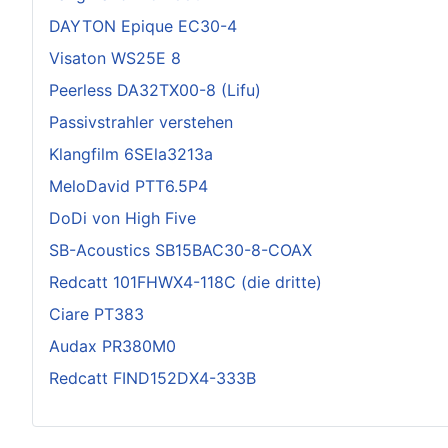
DAYTON Epique EC30-4
Visaton WS25E 8
Peerless DA32TX00-8 (Lifu)
Passivstrahler verstehen
Klangfilm 6SEla3213a
MeloDavid PTT6.5P4
DoDi von High Five
SB-Acoustics SB15BAC30-8-COAX
Redcatt 101FHWX4-118C (die dritte)
Ciare PT383
Audax PR380M0
Redcatt FIND152DX4-333B