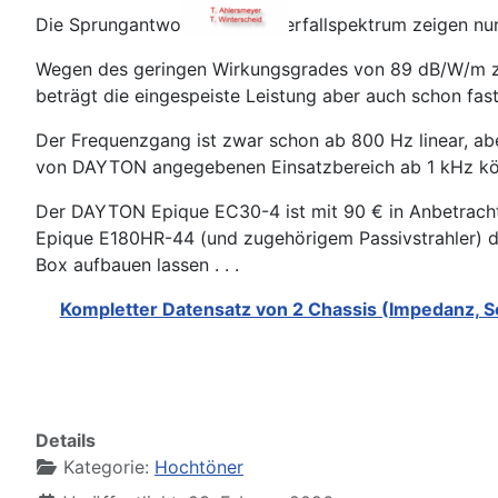
Die Sprungantwort und das Zerfallspektrum zeigen nur
Wegen des geringen Wirkungsgrades von 89 dB/W/m zei
beträgt die eingespeiste Leistung aber auch schon fas
Der Frequenzgang ist zwar schon ab 800 Hz linear, abe
von DAYTON angegebenen Einsatzbereich ab 1 kHz kön
Der DAYTON Epique EC30-4 ist mit 90 € in Anbetracht
Epique E180HR-44 (und zugehörigem Passivstrahler) d
Box aufbauen lassen . . .
Kompletter Datensatz von 2 Chassis (Impedanz, S
Details
Kategorie:
Hochtöner