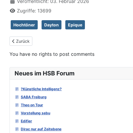
Veröffentlicht: 03. Februar 2026
Zugriffe: 13699
Hochtöner
Dayton
Epique
Vorheriger Beitrag: Kartesian Cmp25_vHP
Zurück
You have no rights to post comments
Neues im HSB Forum
?Künstliche Intelligenz?
SABA Freiburg
Theo on Tour
Vorstellung sebu
Edifier
Dirac nur auf Zeitebene