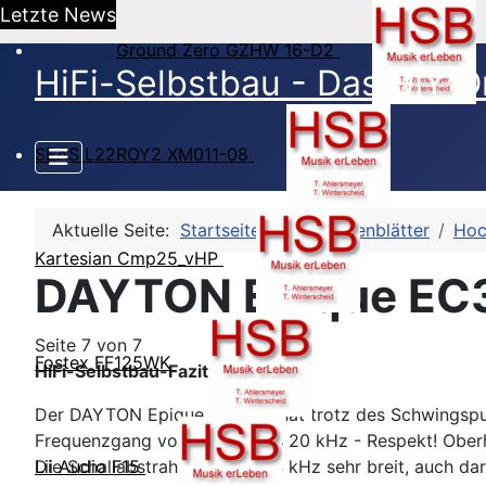
Letzte News
Ground Zero GZHW 16-D2
HiFi-Selbstbau - Das DIY O
SEAS L22ROY2 XM011-08
Aktuelle Seite:
Startseite
HSB-Datenblätter
Hoc
Kartesian Cmp25_vHP
DAYTON Epique EC3
Seite 7 von 7
Fostex FF125WK
HiFi-Selbstbau-Fazit:
Der DAYTON Epique EC30-4 hat trotz des Schwingspu
Frequenzgang von 800 Hz bis 20 kHz - Respekt! Ober
Die Schallabstrahlung ist bis 4 kHz sehr breit, auch da
Lii Audio F15