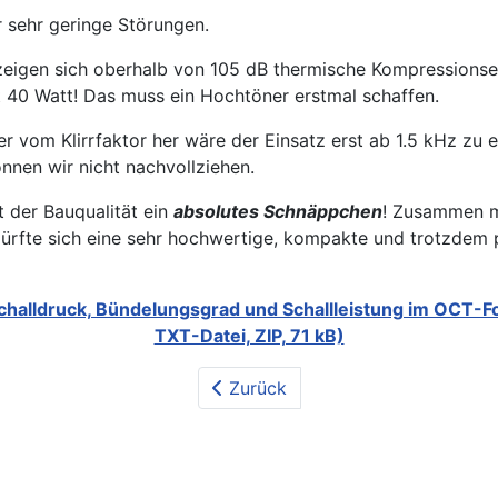
 sehr geringe Störungen.
gen sich oberhalb von 105 dB thermische Kompressionsef
t 40 Watt! Das muss ein Hochtöner erstmal schaffen.
r vom Klirrfaktor her wäre der Einsatz erst ab 1.5 kHz zu 
nen wir nicht nachvollziehen.
 der Bauqualität ein
absolutes Schnäppchen
! Zusammen 
ürfte sich eine sehr hochwertige, kompakte und trotzdem
challdruck, Bündelungsgrad und Schallleistung im OCT-Fo
TXT-Datei, ZIP, 71 kB)
Zurück