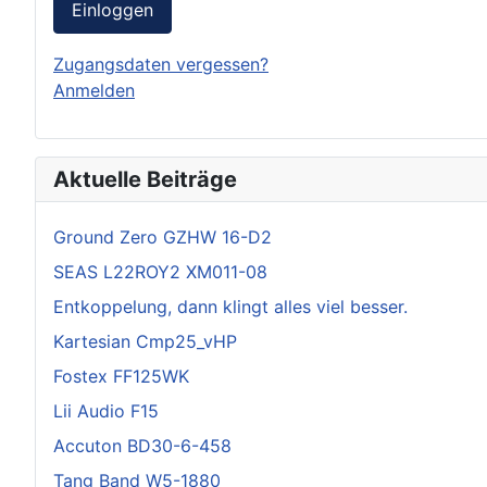
Einloggen
Zugangsdaten vergessen?
Anmelden
Aktuelle Beiträge
Ground Zero GZHW 16-D2
SEAS L22ROY2 XM011-08
Entkoppelung, dann klingt alles viel besser.
Kartesian Cmp25_vHP
Fostex FF125WK
Lii Audio F15
Accuton BD30-6-458
Tang Band W5-1880