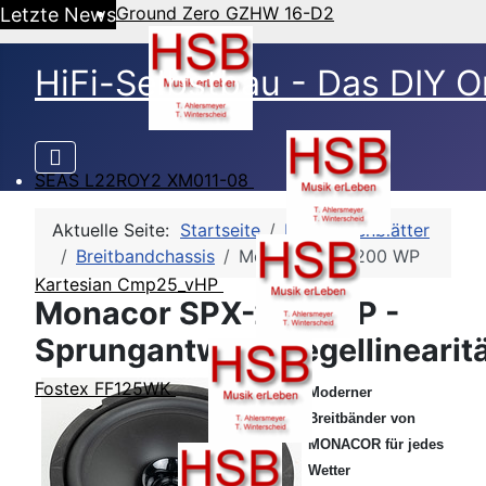
Ground Zero GZHW 16-D2
Letzte News
HiFi-Selbstbau - Das DIY O
SEAS L22ROY2 XM011-08
Aktuelle Seite:
Startseite
HSB-Datenblätter
Breitbandchassis
Monacor SPX-200 WP
Kartesian Cmp25_vHP
Monacor SPX-200 WP -
Sprungantwort/Pegellinearit
Fostex FF125WK
Moderner
Breitbänder von
MONACOR für jedes
Wetter