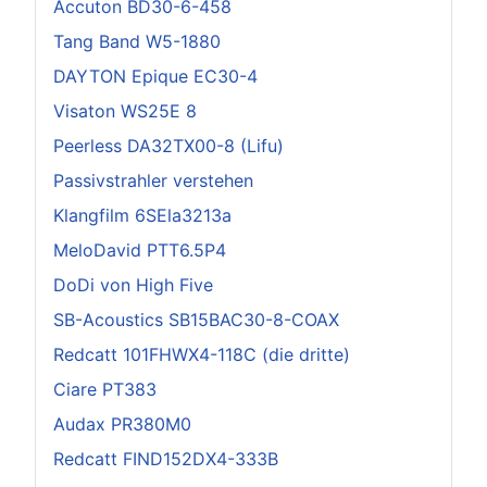
Accuton BD30-6-458
Tang Band W5-1880
DAYTON Epique EC30-4
Visaton WS25E 8
Peerless DA32TX00-8 (Lifu)
Passivstrahler verstehen
Klangfilm 6SEla3213a
MeloDavid PTT6.5P4
DoDi von High Five
SB-Acoustics SB15BAC30-8-COAX
Redcatt 101FHWX4-118C (die dritte)
Ciare PT383
Audax PR380M0
Redcatt FIND152DX4-333B