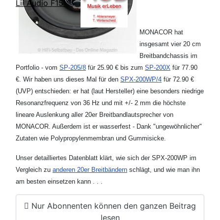
Lii Audio F15
MONACOR hat
insgesamt vier 20 cm
Breitbandchassis im
Portfolio - vom
SP-205/8
für 25.90 € bis zum
SP-200X
für 77.90
€. Wir haben uns dieses Mal für den
SPX-200WP/4
für 72.90 €
(UVP) entschieden: er hat (laut Hersteller) eine besonders niedrige
Resonanzfrequenz von 36 Hz und mit +/- 2 mm die höchste
lineare Auslenkung aller 20er Breitbandlautsprecher von
MONACOR. Außerdem ist er wasserfest - Dank "ungewöhnlicher"
Zutaten wie Polypropylenmembran und Gummisicke.
Unser detailliertes Datenblatt klärt, wie sich der SPX-200WP im
Vergleich zu
anderen 20er Breitbändern
schlägt, und wie man ihn
am besten einsetzen kann . . .
Nur Abonnenten können den ganzen Beitrag
lesen