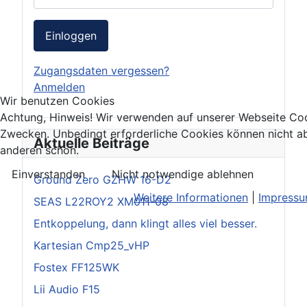
Einloggen
Zugangsdaten vergessen?
Anmelden
Wir benutzen Cookies
Achtung, Hinweis! Wir verwenden auf unserer Webseite Coo
Zwecken. Unbedingt erforderliche Cookies können nicht ab
Aktuelle Beiträge
anderen schon.
Einverstanden
Nicht notwendige ablehnen
Ground Zero GZHW 16-D2
Weitere Informationen
|
Impress
SEAS L22ROY2 XM011-08
Entkoppelung, dann klingt alles viel besser.
Kartesian Cmp25_vHP
Fostex FF125WK
Lii Audio F15