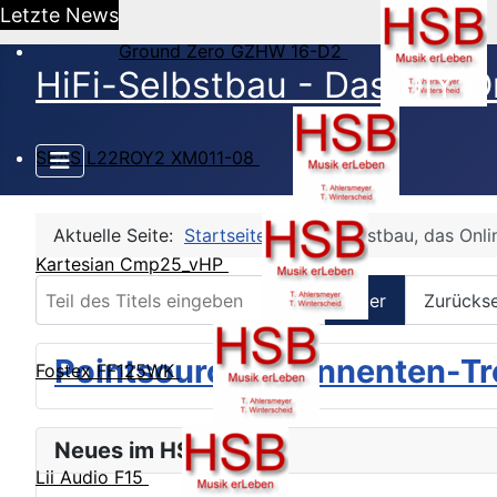
Letzte News
Ground Zero GZHW 16-D2
HiFi-Selbstbau - Das DIY O
SEAS L22ROY2 XM011-08
Aktuelle Seite:
Startseite
HiFi-Selbstbau, das Onl
Kartesian Cmp25_vHP
Teil des Titels eingeben
Filter
Zurücks
Pointsource Abonnenten-Tr
Fostex FF125WK
Neues im HSB Forum
Lii Audio F15