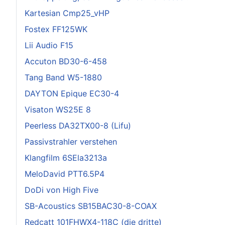
Kartesian Cmp25_vHP
Fostex FF125WK
Lii Audio F15
Accuton BD30-6-458
Tang Band W5-1880
DAYTON Epique EC30-4
Visaton WS25E 8
Peerless DA32TX00-8 (Lifu)
Passivstrahler verstehen
Klangfilm 6SEla3213a
MeloDavid PTT6.5P4
DoDi von High Five
SB-Acoustics SB15BAC30-8-COAX
Redcatt 101FHWX4-118C (die dritte)