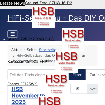
Ground Zero GZHW 16-D2
Letzte News
HiFi-Selbstbau - Das DIY O
SEAS L22ROY2 XM011-08
Aktuelle Seite:
Startseite
HiFi-Selbstbau, das Online Magazin für
hochwertige HiFi Wiedergabe
Kartesian Cmp25_vHP
Teil des Titels eingeben
Filter
Zurücks
Fostex FF125WK
Anzeige #
HSB
Novembertreffen
2025