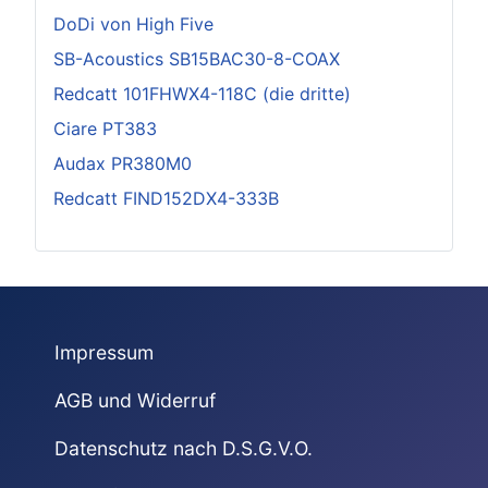
DoDi von High Five
SB-Acoustics SB15BAC30-8-COAX
Redcatt 101FHWX4-118C (die dritte)
Ciare PT383
Audax PR380M0
Redcatt FIND152DX4-333B
Impressum
AGB und Widerruf
Datenschutz nach D.S.G.V.O.