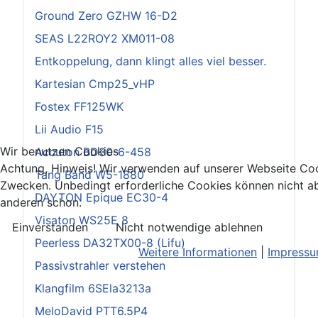
Ground Zero GZHW 16-D2
SEAS L22ROY2 XM011-08
Entkoppelung, dann klingt alles viel besser.
Kartesian Cmp25_vHP
Fostex FF125WK
Lii Audio F15
Wir benutzen Cookies
Accuton BD30-6-458
Achtung, Hinweis! Wir verwenden auf unserer Webseite Coo
Tang Band W5-1880
Zwecken. Unbedingt erforderliche Cookies können nicht ab
DAYTON Epique EC30-4
anderen schon.
Visaton WS25E 8
Einverstanden
Nicht notwendige ablehnen
Peerless DA32TX00-8 (Lifu)
Weitere Informationen
|
Impress
Passivstrahler verstehen
Klangfilm 6SEla3213a
MeloDavid PTT6.5P4