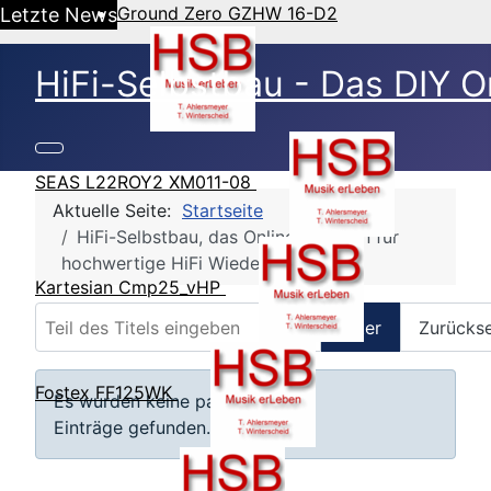
Ground Zero GZHW 16-D2
Letzte News
HiFi-Selbstbau - Das DIY O
SEAS L22ROY2 XM011-08
Aktuelle Seite:
Startseite
HiFi-Selbstbau, das Online Magazin für
hochwertige HiFi Wiedergabe
Kartesian Cmp25_vHP
Teil des Titels eingeben
Filter
Zurücks
Anzeige #
Fostex FF125WK
Information
Es wurden keine passenden
Einträge gefunden.