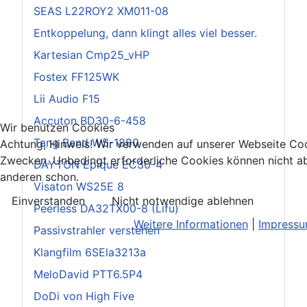
SEAS L22ROY2 XM011-08
Entkoppelung, dann klingt alles viel besser.
Kartesian Cmp25_vHP
Fostex FF125WK
Lii Audio F15
Accuton BD30-6-458
Wir benutzen Cookies
Tang Band W5-1880
Achtung, Hinweis! Wir verwenden auf unserer Webseite Coo
Zwecken. Unbedingt erforderliche Cookies können nicht ab
DAYTON Epique EC30-4
anderen schon.
Visaton WS25E 8
Einverstanden
Nicht notwendige ablehnen
Peerless DA32TX00-8 (Lifu)
Weitere Informationen
|
Impress
Passivstrahler verstehen
Klangfilm 6SEla3213a
MeloDavid PTT6.5P4
DoDi von High Five