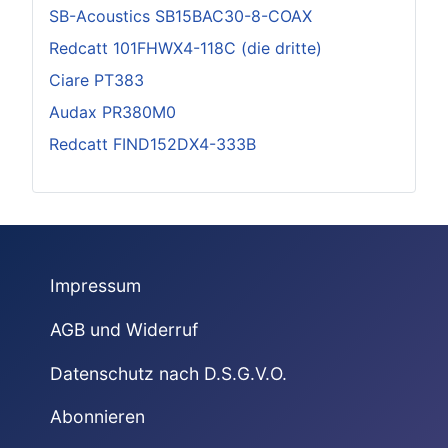
SB-Acoustics SB15BAC30-8-COAX
Redcatt 101FHWX4-118C (die dritte)
Ciare PT383
Audax PR380M0
Redcatt FIND152DX4-333B
Impressum
AGB und Widerruf
Datenschutz nach D.S.G.V.O.
Abonnieren